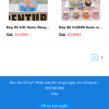
Búp Bê KiKi Nước Đáng Yêu
Búp Bê CUSHIN Nước size 9.5cm đáng yêu
Giá:
43.000₫
Giá:
43.000₫
1
2
Bạn cần hỗ trợ? Nhấc máy lên và gọi ngay cho chúng tôi -
0937061895
hoặc
Hỗ trợ trực tuyến