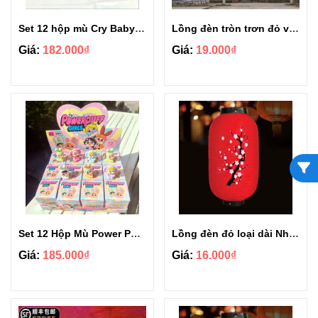
Set 12 hộp mù Cry Baby dễ thương
Lồng đèn tròn trơn đỏ vải lụa size 10in chống thấm
Giá:
182.000₫
Giá:
19.000₫
Set 12 Hộp Mù Power Puff Girl siêu hot
Lồng đèn đỏ loại dài Nhật Bản hoa đào size 8 trang trí Tết
Giá:
185.000₫
Giá:
16.000₫