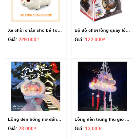
Xe chòi chân cho bé Topgiakids
Bộ đồ chơi lồng quay lô tô 90 số Bingo
Giá:
229.000₫
Giá:
122.000₫
Lồng đèn bóng nơ đáng yêu có đèn hot trend
Lồng đèn trung thu giỏ hoạt hình đáng yêu cho bé
Giá:
23.000₫
Giá:
13.000₫