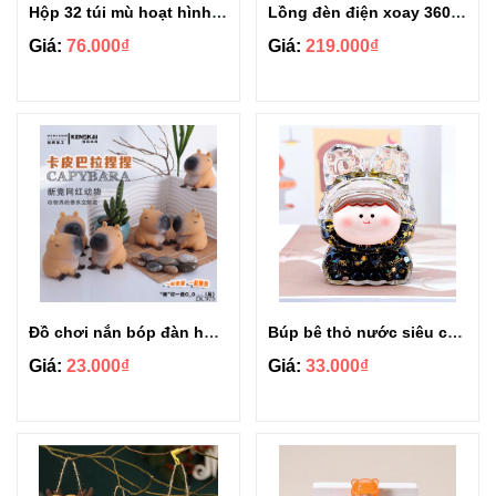
Hộp 32 túi mù hoạt hình dễ thương full box
Lồng đèn điện xoay 360 độ trang trí tết size 50cm
Giá:
76.000₫
Giá:
219.000₫
Đồ chơi nắn bóp đàn hồi Capybara dễ thương
Búp bê thỏ nước siêu cute
Giá:
23.000₫
Giá:
33.000₫