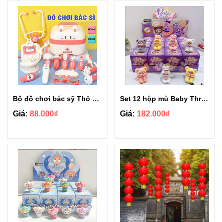
Bộ đồ chơi bác sỹ Thỏ 40 chi tiết cho bé
Set 12 hộp mù Baby Three siêu hot
Giá:
88.000₫
Giá:
182.000₫