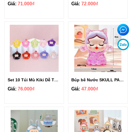
Giá:
71.000₫
Giá:
72.000₫
Set 10 Túi Mù Kiki Dễ Thương Nhiêu Màu Phát Sáng
Búp bê Nước SKULL PANDA dễ thương
Giá:
76.000₫
Giá:
47.000₫