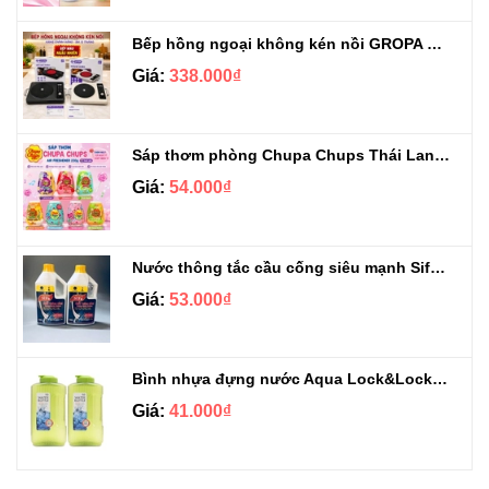
Bếp hồng ngoại không kén nồi GROPA G1-608
Giá:
338.000₫
Sáp thơm phòng Chupa Chups Thái Lan 230g
Giá:
54.000₫
Nước thông tắc cầu cống siêu mạnh Sifa 1.4kg
Giá:
53.000₫
Bình nhựa đựng nước Aqua Lock&Lock 2.1L
Giá:
41.000₫