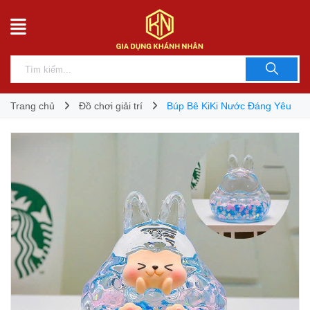
Trang chủ
Đồ chơi giải trí
Búp Bê KiKi Nước Đáng Yêu