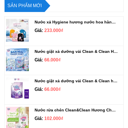
SẢN PHẨM MỚI
Nước xả Hygiene hương nước hoa hàng chuẩn Thái can 3L3
Giá:
233.000₫
Nước giặt xả dưỡng vải Clean & Clean Hương Ban Mai 3.2kg
Giá:
66.000₫
Nước giặt xả dưỡng vải Clean & Clean hương Violet 3.2kg
Giá:
66.000₫
Nước rửa chén Clean&Clean Hương Chanh Can 5L
Giá:
102.000₫