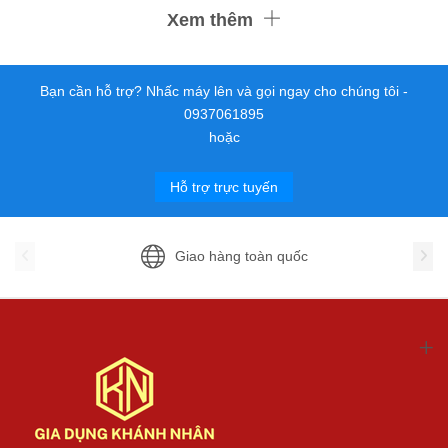
Xem thêm
Bạn cần hỗ trợ? Nhấc máy lên và gọi ngay cho chúng tôi -
0937061895
hoặc
Hỗ trợ trực tuyến
Giao hàng toàn quốc