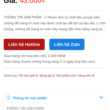
Giá:
43.000₫
THÔNG TIN SẢN PHẨM 👉Được làm từ chất liệu acrylic bền,
những đồ trang trí mini này được chế tạo để tồn tại lâu dài. 👉Với
chúng, những đồ trang trí mini này mang đến khả năng sáng tạo
vô tận. 👉 Cho dù được sử dụng trong ô tô, ph...
Liên hệ Hotline
Liên hệ Zalo
Giao hàng với hóa đơn trên 1.500.000đ
Giao hàng nhanh chóng trong vòng 1-3 ngày (tuỳ khu vực)
Danh mục:
Đồ chơi giải trí,
Bảng giá sỉ,
Sản phẩm mới,
Hàng mới về,
Thông tin sản phẩm
THÔNG TIN SẢN PHẨM