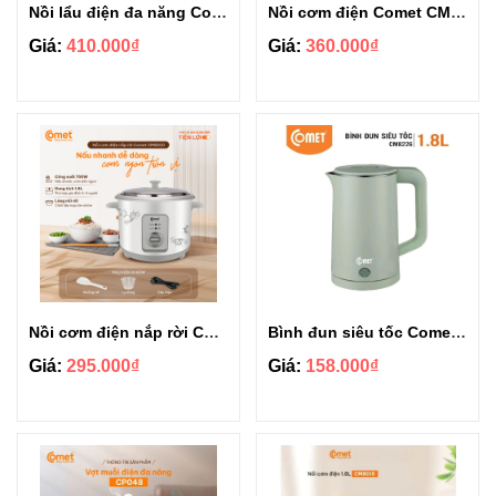
Nồi lẩu điện đa năng Comet CM7731 3.5L
Nồi cơm điện Comet CM8006 0.8L
Giá:
410.000₫
Giá:
360.000₫
Nồi cơm điện nắp rời Comet CMB8020 1.8l
Bình đun siêu tốc Comet CM8226 1.8L
Giá:
295.000₫
Giá:
158.000₫