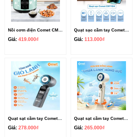
Nồi cơm điện Comet CM8016 1.8L
Quạt sạc cầm tay Comet CRF1104 tiện lợi
Giá:
419.000₫
Giá:
113.000₫
Quạt sạt cầm tay Comet CRF1302 màn hình Led 199 cấp độ gió tùy chỉnh
Quạt sạt cầm tay Comet CRF1202 màn hình Led 199 cấp độ gió tùy chỉnh
Giá:
278.000₫
Giá:
265.000₫