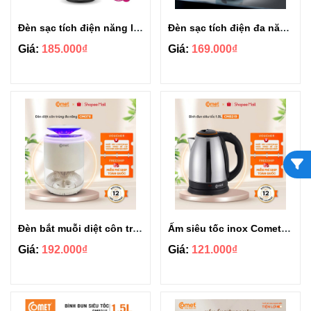
Đèn sạc tích điện năng lượng mặt trời Comet CRL3103S
Đèn sạc tích điện đa năng Comet CRL3403S
Giá:
185.000₫
Giá:
169.000₫
Đèn bắt muỗi diệt côn trùng thông minh Comet CM078
Ấm siêu tốc inox Comet CM8219 1.8L
Giá:
192.000₫
Giá:
121.000₫