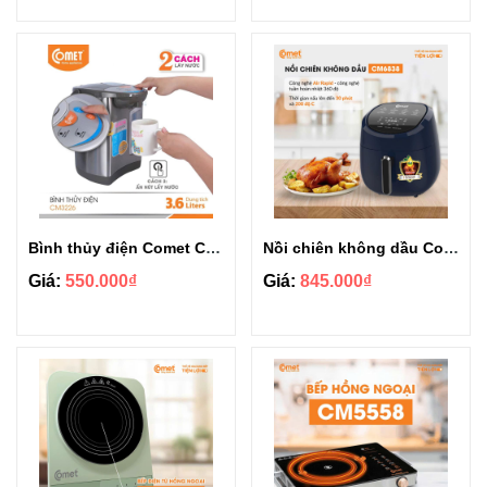
Bình thủy điện Comet CM3226 dung tích 3.6L
Nồi chiên không dầu Comet CM6838 4L
Giá:
550.000₫
Giá:
845.000₫