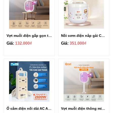
Vợt muỗi điện gấp gọn thông minh đa năng Comet CP048
Nồi cơm điện nắp gài Comet CM8015 1.8L
Giá:
132.000₫
Giá:
351.000₫
Ổ cắm điện nối dài AC AESG01232 - UCQ 8 cổng (USB & Type-C) 2500W, an toàn chống cháy
Vợt muỗi điện thông minh đa năng Comet CP049