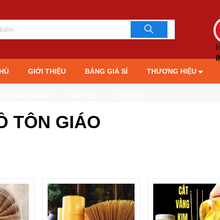
H
0
HỦ
GIỚI THIỆU
BẢNG GIÁ SỈ
THƯƠNG HIỆU
ÁCH BẢO HÀNH
TIN TỨC
LIÊN HỆ
Ồ TÔN GIÁO