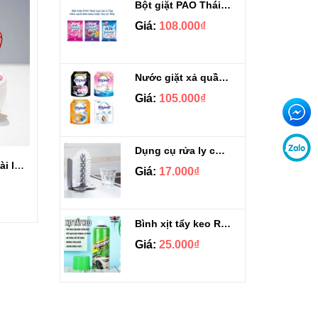
Bột giặt PAO Thái Lan túi 2.7kg
Giá:
108.000₫
Nước giặt xả quần áo Hygiene 1.8L
Giá:
105.000₫
Dụng cụ rửa ly cốc gắn bồn đa năng 2in1
Mèo thần tài chiêu tài lộc kèm đệm lót may mắn
Giá:
17.000₫
Bình xịt tẩy keo Remove of Sickers xanh lá 450ml
Giá:
25.000₫