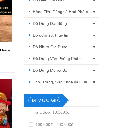
Đồ Điện Gia Dụng
Hàng Tiêu Dùng và Hoá Phẩm
Đồ Dùng Đời Sống
Đồ gốm sứ, thuỷ tinh
Đồ Nhựa Gia Dụng
Hũ 1kg cát vàng kim sa để lư hương
Đồ Dùng Văn Phòng Phẩm
Đồ Dùng Mẹ và Bé
Thời Trang, Sức Khoẻ và Quà
Tặng
TÌM MỨC GIÁ
Giá dưới 100.000đ
100.000đ - 200.000đ