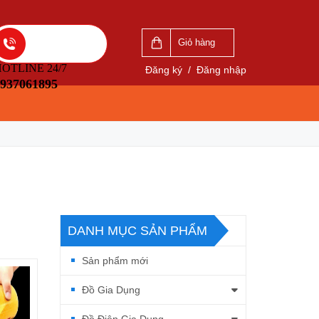
Giỏ hàng
OTLINE 24/7
Đăng ký
/
Đăng nhập
937061895
DANH MỤC SẢN PHẨM
Sản phẩm mới
Đồ Gia Dụng