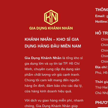
THÔNG
Email:
g
Hotline
HỖ T
KHÁNH NHÂN – KHO SỈ GIA
Chín
Chín
DỤNG HÀNG ĐẦU MIỀN NAM
Chín
Chín
Gia Dụng Khánh Nhân
là tổng kho sỉ
Chín
gia dụng lớn và uy tín tại TP. Hồ Chí
Địa chỉ:
Minh, chuyên cung cấp đa dạng sản
Phú, Hồ
phẩm chất lượng với giá cạnh tranh.
Chúng tôi cam kết mang đến nguồn
Thời gi
hàng ổn định, đảm bảo cho các đại lý,
Thứ Hai
cửa hàng kinh doanh hiệu quả.
Chủ Nhậ
Với dịch vụ giao hàng miễn phí, nhanh
PHƯƠ
chóng, Gia Dụng Khánh Nhân giúp