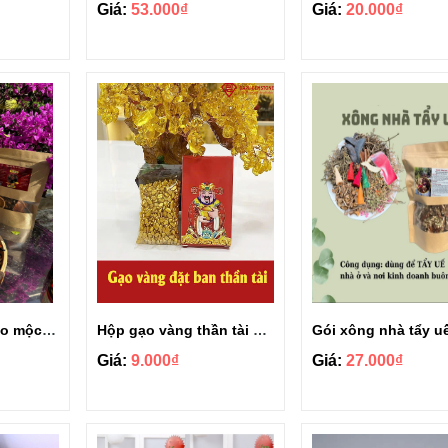
Giá:
53.000₫
Giá:
20.000₫
Gói xông nhà thảo mộc tẩy uế thu hút tài lộc gói 100gr
Hộp gạo vàng thần tài phong thuỷ chiêu tài lộc
Giá:
9.000₫
Giá:
27.000₫