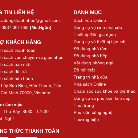
 TIN LIÊN HỆ
DANH MỤC
iadungkhanhnhan@gmail.com
Bách hóa Online
:
0937 061 895
(Ms.Ngân)
Dụng cụ vệ sinh nhà cửa
Thiết bị điện gia dụng
Dụng cụ và thiết bị tiện ích
RỢ KHÁCH HÀNG
Đồ dùng nhà tắm
h sách thanh toán
Đồ dùng nhà bếp
h sách vận chuyển và giao nhận
Vật dụng phòng ngủ
h sách bảo mật
Đồ nội thất
h sách đổi trả
Trang trí nhà cửa
h sách bảo hành
Nhà sách Online
Lũy Bán Bích, Hòa Thạnh, Tân
Chăm sóc sức khoẻ và thể thao
 Chí Minh 70000, Vietnam
Dụng cụ và phụ kiện làm đẹp
an làm việc
Thời trang
 - Thứ Bảy: 8h30 - 17h30
Phụ kiện công nghệ
t: Nghỉ
Thương hiệu
NG THỨC THANH TOÁN