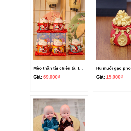
Mèo thần tài chiêu tài lộc kèm đệm lót may mắn 10cm
Giá:
69.000₫
Giá:
15.000₫