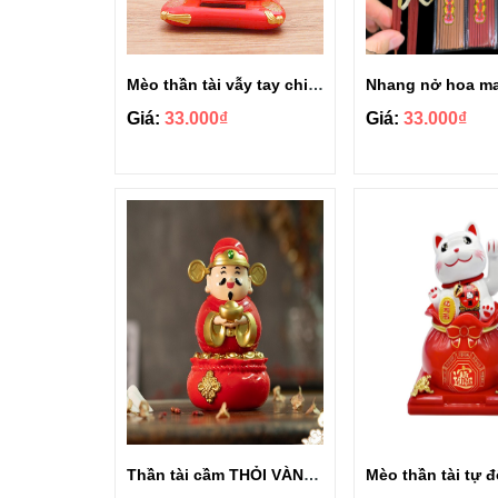
Mèo thần tài vẫy tay chiêu tài lộc năng lượng mặt trời
Giá:
33.000₫
Giá:
33.000₫
Thần tài cầm THỎI VÀNG tự động lắc gọi tài lộc may mắn