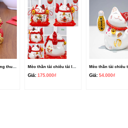
Hũ muối gạo phong thuỷ thu hút tài lộc 6cm
Mèo thần tài chiêu tài lộc kèm đệm lót may mắn size 16cm
Giá:
175.000₫
Giá:
54.000₫