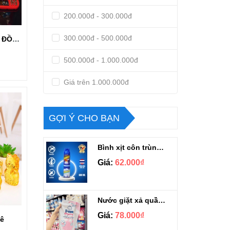
200.000đ - 300.000đ
300.000đ - 500.000đ
Tượng thần tài cầm ĐỒNG TIỀN tự động gật đầu chiêu tài lộc
500.000đ - 1.000.000đ
Giá trên 1.000.000đ
GỢI Ý CHO BẠN
Bình xịt côn trùng Ranger scout 600ml
Giá:
62.000₫
Nước giặt xả quần áo Dnee Thái Lan túi 1100ml
Giá:
78.000₫
Lê