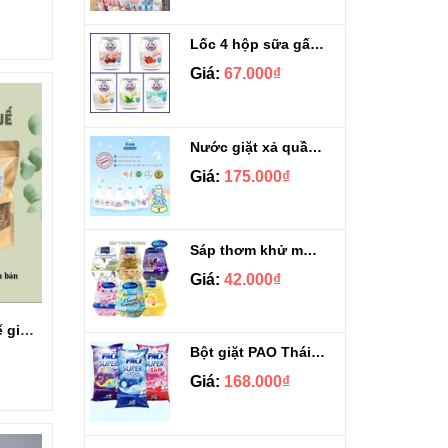
Lốc 4 hộp sữa gấu đẹp da Nestle Bear Brand Gold đủ vị 140ml
Giá:
67.000₫
Nước giặt xả quần áo Dnee Thái Lan can 3 lít
Giá:
175.000₫
Sáp thơm khử mùi cao cấp Shaldan Scent & Care
Giá:
42.000₫
Gói xông nhà tẩy uế giúp chiêu tài lộc đại phát
Bột giặt PAO Thái Lan túi 5kg
Giá:
168.000₫