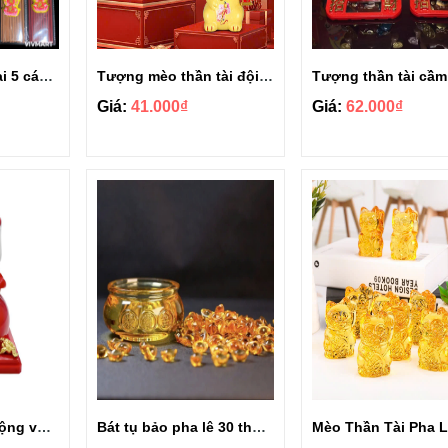
Nhang nở hoa mai 5 cánh siêu thơm thu hút tài lộc
Tượng mèo thần tài đội đầu lân may mắn
Giá:
41.000₫
Giá:
62.000₫
Mèo thần tài tự động vẫy tay mang túi vàng may mắn
Bát tụ bảo pha lê 30 thỏi vàng
Mèo Thần Tài Pha 