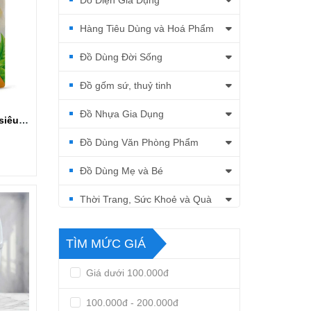
Đồ Điện Gia Dụng
Hàng Tiêu Dùng và Hoá Phẩm
Đồ Dùng Đời Sống
Đồ gốm sứ, thuỷ tinh
Đồ Nhựa Gia Dụng
Nước rửa chén gift siêu sạch túi 3.5kg
Đồ Dùng Văn Phòng Phẩm
Đồ Dùng Mẹ và Bé
Thời Trang, Sức Khoẻ và Quà
Tặng
TÌM MỨC GIÁ
Giá dưới 100.000đ
100.000đ - 200.000đ