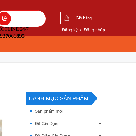
Giỏ hàng
OTLINE 24/7
Đăng ký
/
Đăng nhập
937061895
DANH MỤC SẢN PHẨM
Sản phẩm mới
Đồ Gia Dụng