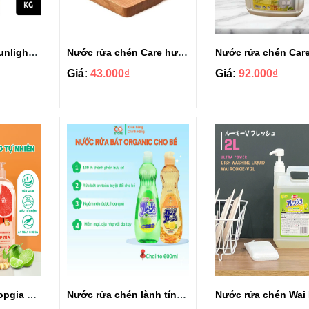
Nước rửa chén Sunlight Chanh túi 3.1kg
Nước rửa chén Care hương chanh siêu sạch can 3.6kg
Giá:
43.000₫
Giá:
92.000₫
Nước rửa chén Topgia hương thiên nhiên chai 1kg
Nước rửa chén lành tính Rocket Nhật Bản 600ml