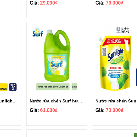
Giá:
29.000₫
Giá:
70.000₫
Nước rửa chén Sunlight chanh sả chai 750g
Nước rửa chén Surf hương chanh sả can 3.6kg
Giá:
61.000₫
Giá:
73.000₫