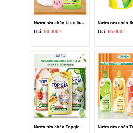
Nước rửa chén Lix siêu sạch túi 3.2kg
Giá:
50.000₫
Giá:
65.000₫
Nước rửa chén Topgia hương thiên nhiên túi 2L