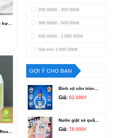
200.000đ - 300.000đ
300.000đ - 500.000đ
Nước rửa chén Care hương chanh siêu sạch can 10kg
500.000đ - 1.000.000đ
Giá trên 1.000.000đ
GỢI Ý CHO BẠN
Bình xịt côn trùng Ranger scout 600ml
Giá:
62.000₫
Nước giặt xả quần áo Dnee Thái Lan túi 1100ml
Giá:
78.000₫
Nước rửa chén Wai Rookie-V có vòi nhấn Nhật Bản 2L