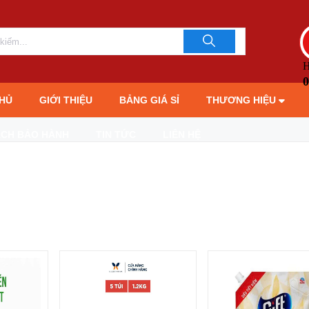
H
0
HỦ
GIỚI THIỆU
BẢNG GIÁ SỈ
THƯƠNG HIỆU
ÁCH BẢO HÀNH
TIN TỨC
LIÊN HỆ