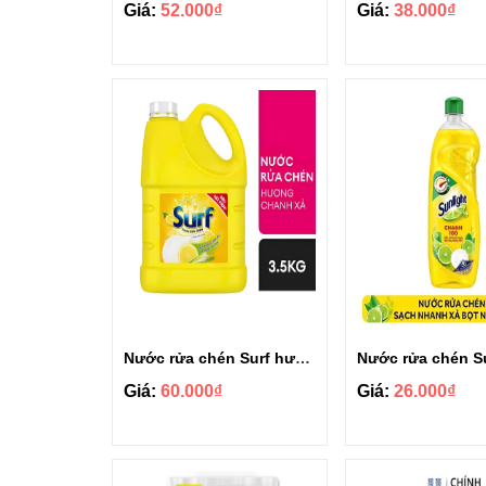
Giá:
52.000₫
Giá:
38.000₫
Nước rửa chén Surf hương chanh sả can 3.5kg
Giá:
60.000₫
Giá:
26.000₫