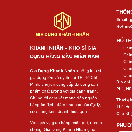
THÔNG
Email:
g
Hotline
HỖ T
KHÁNH NHÂN – KHO SỈ GIA
Chín
Chín
DỤNG HÀNG ĐẦU MIỀN NAM
Chín
Chín
Gia Dụng Khánh Nhân
là tổng kho sỉ
Chín
gia dụng lớn và uy tín tại TP. Hồ Chí
Địa chỉ:
Minh, chuyên cung cấp đa dạng sản
Phú, Hồ
phẩm chất lượng với giá cạnh tranh.
Chúng tôi cam kết mang đến nguồn
Thời gi
hàng ổn định, đảm bảo cho các đại lý,
Thứ Hai
cửa hàng kinh doanh hiệu quả.
Chủ Nhậ
Với dịch vụ giao hàng miễn phí, nhanh
PHƯƠ
chóng, Gia Dụng Khánh Nhân giúp