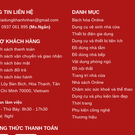
 TIN LIÊN HỆ
DANH MỤC
iadungkhanhnhan@gmail.com
Bách hóa Online
:
0937 061 895
(Ms.Ngân)
Dụng cụ vệ sinh nhà cửa
Thiết bị điện gia dụng
Dụng cụ và thiết bị tiện ích
RỢ KHÁCH HÀNG
Đồ dùng nhà tắm
h sách thanh toán
Đồ dùng nhà bếp
h sách vận chuyển và giao nhận
Vật dụng phòng ngủ
h sách bảo mật
Đồ nội thất
h sách đổi trả
Trang trí nhà cửa
h sách bảo hành
Nhà sách Online
Lũy Bán Bích, Hòa Thạnh, Tân
Chăm sóc sức khoẻ và thể thao
 Chí Minh 70000, Vietnam
Dụng cụ và phụ kiện làm đẹp
an làm việc
Thời trang
 - Thứ Bảy: 8h30 - 17h30
Phụ kiện công nghệ
t: Nghỉ
Thương hiệu
NG THỨC THANH TOÁN