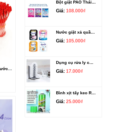
Bột giặt PAO Thái Lan túi 2.7kg
Giá:
108.000₫
Nước giặt xả quần áo Hygiene 1.8L
Giá:
105.000₫
Dụng cụ rửa ly cốc gắn bồn đa năng 2in1
Set 100 cây bút bi nước có nắp đậy màu xanh
Giá:
17.000₫
Bình xịt tẩy keo Remove of Sickers xanh lá 450ml
Giá:
25.000₫