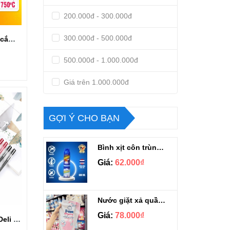
200.000đ - 300.000đ
300.000đ - 500.000đ
Ổ cắm điện Deli 3 ổ cắm + 3 cổng USB có công tắc ET408
500.000đ - 1.000.000đ
Giá trên 1.000.000đ
GỢI Ý CHO BẠN
Bình xịt côn trùng Ranger scout 600ml
Giá:
62.000₫
Nước giặt xả quần áo Dnee Thái Lan túi 1100ml
Giá:
78.000₫
Hộp 12 cây bút gel Deli siêu trơn ngòi 0.5mm E6600S/C6600S