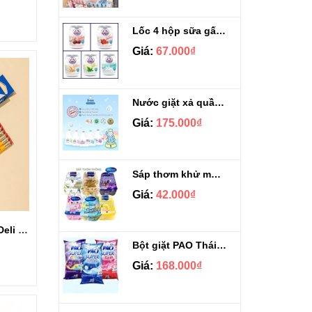
Lốc 4 hộp sữa gấu đẹp da Nestle Bear Brand Gold đủ vị 140ml
Giá:
67.000₫
Nước giặt xả quần áo Dnee Thái Lan can 3 lít
Giá:
175.000₫
Sáp thơm khử mùi cao cấp Shaldan Scent & Care
Giá:
42.000₫
Hộp 12 cây bút chì Deli 2B có đầu tẩy EC037-2B
Bột giặt PAO Thái Lan túi 5kg
Giá:
168.000₫