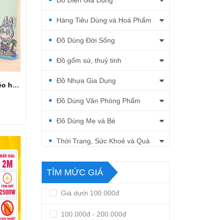
Đồ Điện Gia Dụng
Hàng Tiêu Dùng và Hoá Phẩm
Đồ Dùng Đời Sống
Đồ gốm sứ, thuỷ tinh
Đồ Nhựa Gia Dụng
Túi đựng bút dây kéo hoạ tiết hình Labubu siêu hot
Đồ Dùng Văn Phòng Phẩm
Đồ Dùng Mẹ và Bé
Thời Trang, Sức Khoẻ và Quà
Tặng
TÌM MỨC GIÁ
Giá dưới 100.000đ
100.000đ - 200.000đ