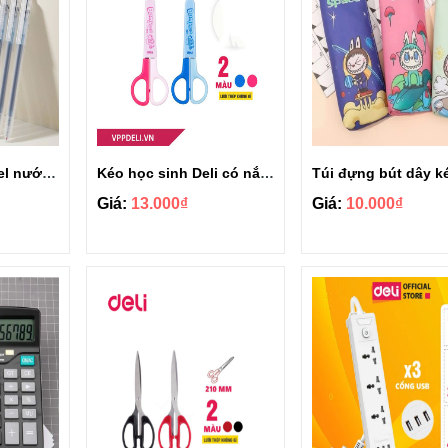
Hộp 12 cây bút gel nước đầu bấm Deli EG118-BL
Kéo học sinh Deli có nắp đậy 121mm E6021
Giá:
13.000₫
Giá:
10.000₫