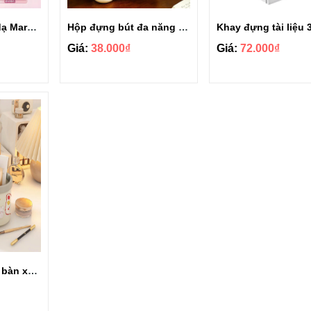
Hộp 60 bút màu dạ Marker Acrylic chống nước
Hộp đựng bút đa năng để bàn học
Giá:
38.000₫
Giá:
72.000₫
Hộp đựng bút để bàn xoay 360 hình hoa 6 ngăn