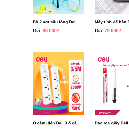
Bộ 2 vợt cầu lông Deli màu xanh lá ER301
Giá:
98.000₫
Giá:
79.000₫
Ổ cắm điện Deli 3 ổ cắm chịu tải an toàn ET401