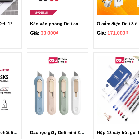
Máy tính để bàn Deli 12 số màu đen truyền thống E837
Kéo văn phòng Deli cao cấp 21cm E6010
Giá:
33.000₫
Giá:
171.000₫
Dao rọc giấy Deli chất liệu lưỡi bằng hợp kim - WD10150
Dao rọc giấy Deli mini 25mm Nusign cao cấp NS065