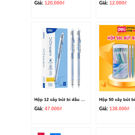
Giá:
120.000₫
Giá:
12.000₫
Hộp 12 cây bút bi dầu Deli ngòi 0.7mm EQ80-BL
Giá:
47.000₫
Giá:
138.000₫