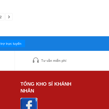
2
trợ trực tuyến
Tư vẫn miễn phí
TỔNG KHO SỈ KHÁNH
NHÂN