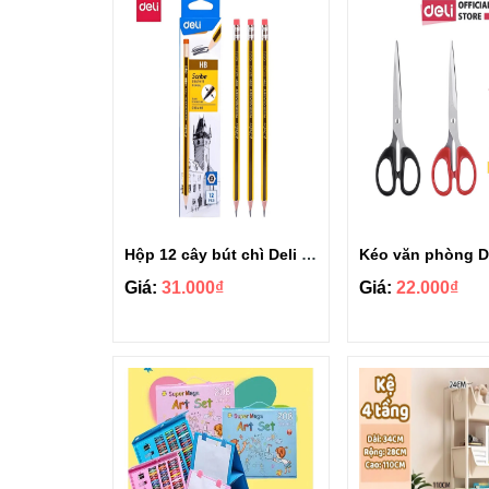
Hộp 12 cây bút chì Deli 2B/HB có đầu tẩy EC004
Giá:
31.000₫
Giá:
22.000₫