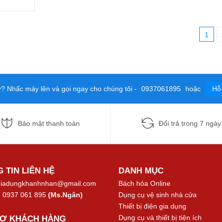
1
ợ? Nhấc máy lên và gọi ngay cho chúng tôi -
0937061895
hoặc
Hỗ 
Bảo mật thanh toán
Đổi trả trong 7 ngày
 TIN LIÊN HỆ
DANH MỤC
iadungkhanhnhan@gmail.com
Bách hóa Online
:
0937 061 895
(Ms.Ngân)
Dụng cụ vệ sinh nhà cửa
Thiết bị điện gia dụng
Dụng cụ và thiết bị tiện ích
RỢ KHÁCH HÀNG