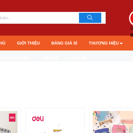
H
0
HỦ
GIỚI THIỆU
BẢNG GIÁ SỈ
THƯƠNG HIỆU
ÁCH BẢO HÀNH
TIN TỨC
LIÊN HỆ