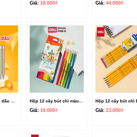
Giá:
18.000₫
Giá:
44.000₫
Hộp 50 cây bút bi dầu Deli 0.7mm EQ03336
Hộp 12 cây bút chì màu Deli đầu chì 3mm Colorun EC130-12
Giá:
19.000₫
Giá:
23.000₫