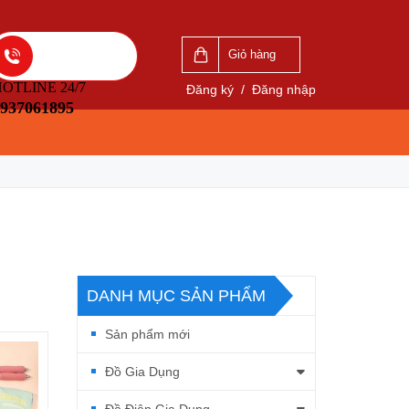
Giỏ hàng
OTLINE 24/7
Đăng ký
/
Đăng nhập
937061895
DANH MỤC SẢN PHẨM
Sản phẩm mới
Đồ Gia Dụng