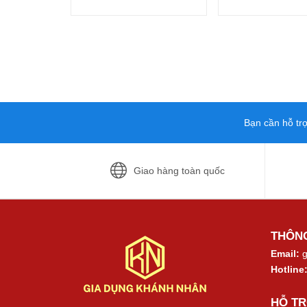
Bạn cần hỗ tr
Giao hàng toàn quốc
THÔNG
Email:
g
Hotline
HỖ T