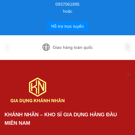
0937061895
hoặc
Hỗ trợ trực tuyến
Giao hàng toàn quốc
KHÁNH NHÂN – KHO SỈ GIA DỤNG HÀNG ĐẦU
MIỀN NAM