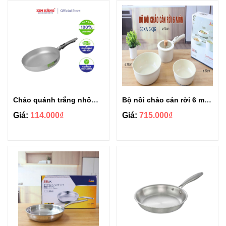
Chảo quánh trắng nhôm Kim Hằng size 24cm
Bộ nồi chảo cán rời 6 món kèm miếng lót Seka SKJ6
Giá:
114.000₫
Giá:
715.000₫