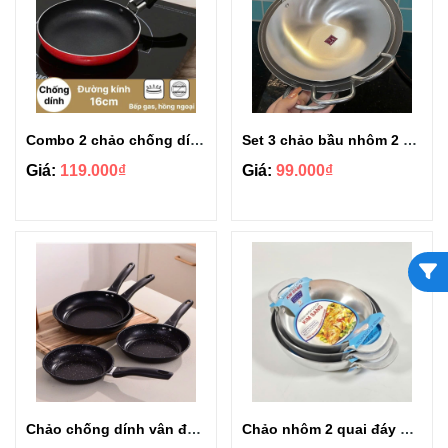
Combo 2 chảo chống dính Rainy Friendly size 16cm và 22cm
Set 3 chảo bầu nhôm 2 quai cao cấp size 24-26-28cm
Giá:
119.000₫
Giá:
99.000₫
Chảo chống dính vân đá tiện dụng CCD24 size 24cm
Chảo nhôm 2 quai đáy bằng Kim Sang cao cấp size 24cm