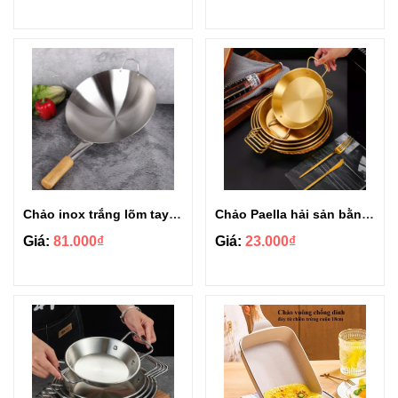
Chảo inox trắng lõm tay cầm cán gỗ cách nhiệt size 32cm
Chảo Paella hải sản bằng thép không gỉ size 18cm Vàng
Giá:
81.000₫
Giá:
23.000₫