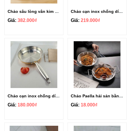
Chảo sâu lòng vân kim cương Seka 24cm
Chảo cạn inox chống dính nguyên khối size 28cm
Giá:
382.000₫
Giá:
219.000₫
Chảo cạn inox chống dính nguyên khối size 24cm
Chảo Paella hải sản bằng thép không gỉ size 18cm Bạc
Giá:
180.000₫
Giá:
18.000₫