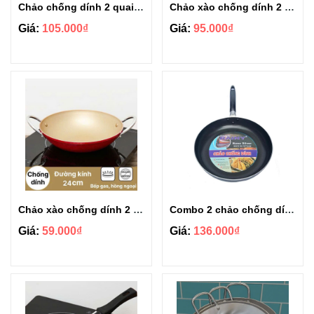
Chảo chống dính 2 quai inox Rainy Royal Luxury 22cm RNI-22TT
Chảo xào chống dính 2 quai Rainy RNC-32TT2Q size 32cm
Giá:
105.000₫
Giá:
95.000₫
Chảo xào chống dính 2 quai Rainy RNC-24TT2Q
Combo 2 chảo chống dính Rainy Friendly size 18cm và 24cm
Giá:
59.000₫
Giá:
136.000₫