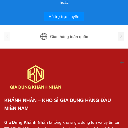
hoặc
Hỗ trợ trực tuyến
Giao hàng toàn quốc
KHÁNH NHÂN – KHO SỈ GIA DỤNG HÀNG ĐẦU
MIỀN NAM
Gia Dụng Khánh Nhân
là tổng kho sỉ gia dụng lớn và uy tín tại