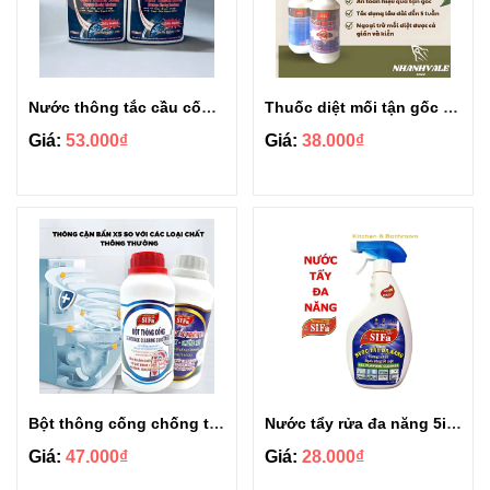
Nước thông tắc cầu cống siêu mạnh Sifa 1.4kg
Thuốc diệt mối tận gốc Sifa chai xịt 500g
Giá:
53.000₫
Giá:
38.000₫
Bột thông cống chống tắc nghẽn siêu mạnh Sifa 550g
Nước tẩy rửa đa năng 5in1 Sifa 600ml
Giá:
47.000₫
Giá:
28.000₫