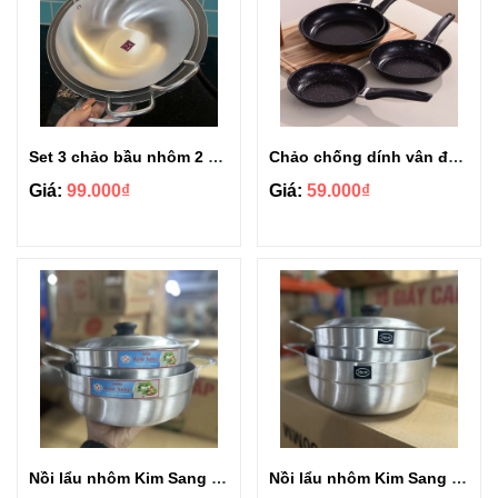
Set 3 chảo bầu nhôm 2 quai cao cấp size 24-26-28cm
Chảo chống dính vân đá tiện dụng CCD24 size 24cm
Giá:
99.000₫
Giá:
59.000₫
Nồi lẩu nhôm Kim Sang siêu dày size 26cm
Nồi lẩu nhôm Kim Sang siêu dày size 24cm