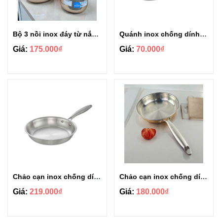
Bộ 3 nồi inox đáy từ nắp inox Rainy RN06TTY 4DEM
Quánh inox chống dính kèm nắp kính size 18cm
Giá:
175.000₫
Giá:
70.000₫
Chảo cạn inox chống dính nguyên khối size 28cm
Chảo cạn inox chống dính nguyên khối size 24cm
Giá:
219.000₫
Giá:
180.000₫