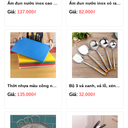
Ấm đun nước inox cao cấp dung tích 5L
Ấm đun nước inox có ray lọc cao cấp 1.5L
Giá:
137.000₫
Giá:
82.000₫
Thớt nhựa màu công nghiệp chữ nhật size 30-40-2cm
Bộ 3 vá canh, vá lỗ, xẻng xào thức ăn inox size 12cm
Giá:
135.000₫
Giá:
32.000₫