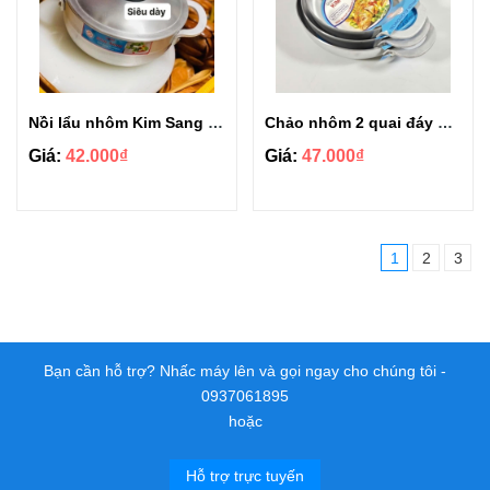
Nồi lẩu nhôm Kim Sang siêu dày size 18cm
Chảo nhôm 2 quai đáy bằng Kim Sang cao cấp size 24cm
Giá:
42.000₫
Giá:
47.000₫
1
2
3
Bạn cần hỗ trợ? Nhấc máy lên và gọi ngay cho chúng tôi -
0937061895
hoặc
Hỗ trợ trực tuyến