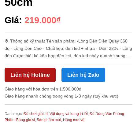
50cm
Giá:
219.000₫
🌟 Thông số kỹ thuật Tên sản phẩm: -Lồng Đèn Điện Quay 360
độ - Lồng Đèn Chữ - Chất liệu: đèn led + nhựa - Điện 220v - Lồng
đèn được thiết kế kếp hợp đèn led, đèn led nháy quanh khung,
quanh viền, có cả đèn xoay bên trong và phía dưới đèn. -Chất l...
Liên hệ Hotline
Liên hệ Zalo
Giao hàng với hóa đơn trên 1.500.000đ
Giao hàng nhanh chóng trong vòng 1-3 ngày (tuỳ khu vực)
Danh mục:
Đồ chơi giải trí,
Vật dụng và trang trí tết,
Đồ Dùng Văn Phòng
Phẩm,
Bảng giá sỉ,
Sản phẩm mới,
Hàng mới về,