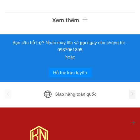
Xem thêm
Bạn cần hỗ trợ? Nhấc máy lên và gọi ngay cho chúng tôi -
0937061895
hoặc
Hỗ trợ trực tuyến
Giao hàng toàn quốc