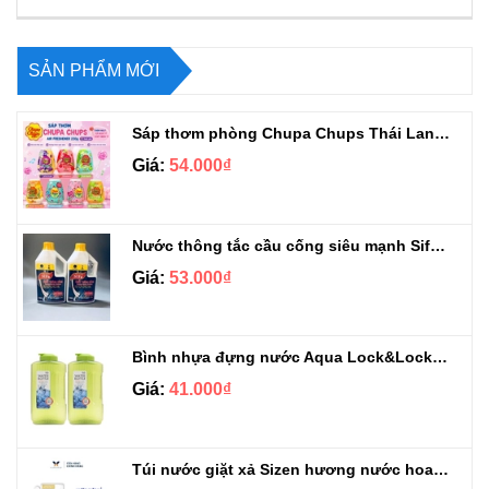
SẢN PHẨM MỚI
Sáp thơm phòng Chupa Chups Thái Lan 230g
Giá:
54.000₫
Nước thông tắc cầu cống siêu mạnh Sifa 1.4kg
Giá:
53.000₫
Bình nhựa đựng nước Aqua Lock&Lock 2.1L
Giá:
41.000₫
Túi nước giặt xả Sizen hương nước hoa 500 ml