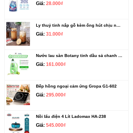
Giá:
28.000₫
Ly thuỷ tinh nắp gỗ kèm ống hút chịu nhiệt 500ml
Giá:
31.000₫
Nước lau sàn Botany tinh dầu sả chanh chai 3.9kg
Giá:
161.000₫
Bếp hồng ngoại cảm ứng Gropa G1-602
Giá:
295.000₫
Nồi lẩu điện 4 Lít Ladomax HA-238
Giá:
545.000₫