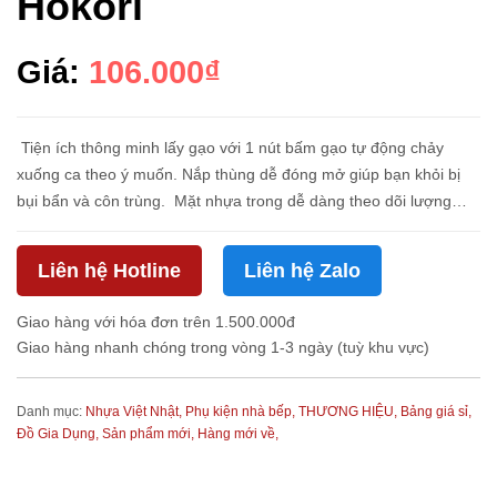
Hokori
Giá:
106.000₫
Tiện ích thông minh lấy gạo với 1 nút bấm gạo tự động chảy
xuống ca theo ý muốn. Nắp thùng dễ đóng mở giúp bạn khỏi bị
bụi bẩn và côn trùng. Mặt nhựa trong dễ dàng theo dõi lượng
gạo còn trong thùng. Phù hợp mọi không gian nhà b...
Liên hệ Hotline
Liên hệ Zalo
Giao hàng với hóa đơn trên 1.500.000đ
Giao hàng nhanh chóng trong vòng 1-3 ngày (tuỳ khu vực)
Danh mục:
Nhựa Việt Nhật,
Phụ kiện nhà bếp,
THƯƠNG HIỆU,
Bảng giá sỉ,
Đồ Gia Dụng,
Sản phẩm mới,
Hàng mới về,