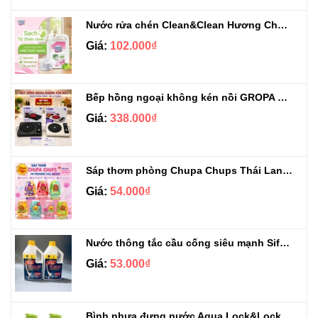
Nước rửa chén Clean&Clean Hương Chanh Can 5L
Giá:
102.000₫
Bếp hồng ngoại không kén nồi GROPA G1-608
Giá:
338.000₫
Sáp thơm phòng Chupa Chups Thái Lan 230g
Giá:
54.000₫
Nước thông tắc cầu cống siêu mạnh Sifa 1.4kg
Giá:
53.000₫
Bình nhựa đựng nước Aqua Lock&Lock 2.1L