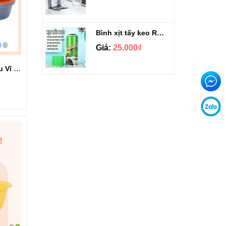
Bình xịt tẩy keo Remove of Sickers xanh lá 450ml
Giá:
25.000₫
Thau nhựa tròn Kiểu Vĩ Hưng 2T4 3406