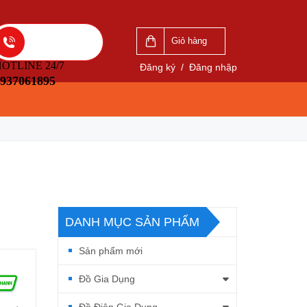
Giỏ hàng
OTLINE 24/7
Đăng ký
/
Đăng nhập
937061895
DANH MỤC SẢN PHẨM
Sản phẩm mới
Đồ Gia Dụng