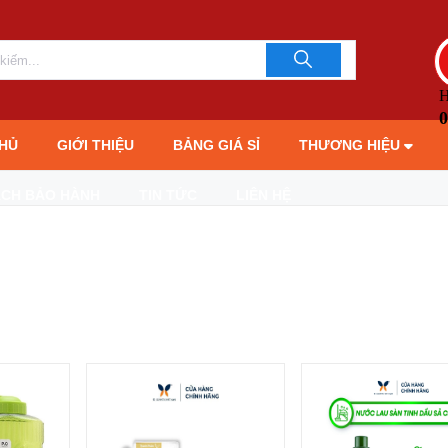
H
0
HỦ
GIỚI THIỆU
BẢNG GIÁ SỈ
THƯƠNG HIỆU
ÁCH BẢO HÀNH
TIN TỨC
LIÊN HỆ