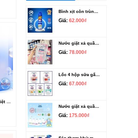
Bình xịt côn trùng Ranger scout 600ml
Giá:
62.000₫
Nước giặt xả quần áo Dnee Thái Lan túi 1100ml
Giá:
78.000₫
Lốc 4 hộp sữa gấu đẹp da Nestle Bear Brand Gold đủ vị 140ml
Giá:
67.000₫
Nước tẩy bồn cầu diệt khuẩn hương hoa Blue Crystal 620ml
Nước giặt xả quần áo Dnee Thái Lan can 3 lít
Giá:
175.000₫
Sáp thơm khử mùi cao cấp Shaldan Scent & Care