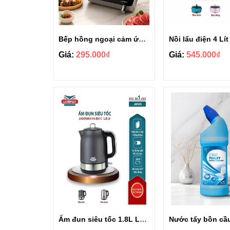
Bếp hồng ngoại cảm ứng Gropa G1-602
Giá:
295.000₫
Giá:
545.000₫
Ấm đun siêu tốc 1.8L Ladomax HA-869-Cơ