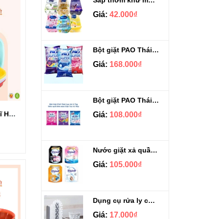
Giá:
42.000₫
Bột giặt PAO Thái Lan túi 5kg
Giá:
168.000₫
Bột giặt PAO Thái Lan túi 2.7kg
Thau nhựa Vuông Vĩ Hưng có bông 3T2 6692B
Giá:
108.000₫
Nước giặt xả quần áo Hygiene 1.8L
Giá:
105.000₫
Dụng cụ rửa ly cốc gắn bồn đa năng 2in1
Giá:
17.000₫