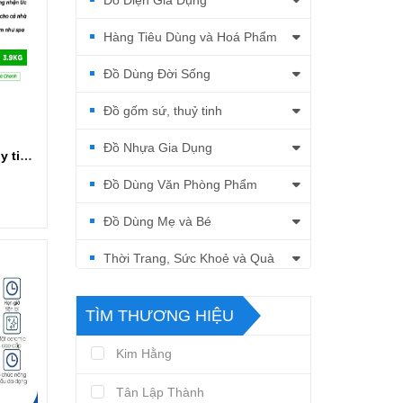
Đồ Điện Gia Dụng
Hàng Tiêu Dùng và Hoá Phẩm
Đồ Dùng Đời Sống
Đồ gốm sứ, thuỷ tinh
Đồ Nhựa Gia Dụng
Nước lau sàn Botany tinh dầu sả chanh chai 3.9kg
Đồ Dùng Văn Phòng Phẩm
Đồ Dùng Mẹ và Bé
Thời Trang, Sức Khoẻ và Quà
Tặng
TÌM THƯƠNG HIỆU
Kim Hằng
Tân Lập Thành