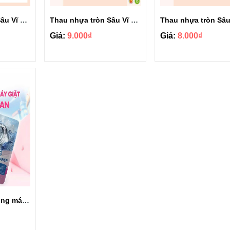
Thau nhựa tròn Sâu Vĩ Hưng 2T8 6620
Thau nhựa tròn Sâu Vĩ Hưng 2T6 6616
Giá:
9.000₫
Giá:
8.000₫
Bột tẩy vệ sinh lồng máy giặt Clean&Clean túi 300g