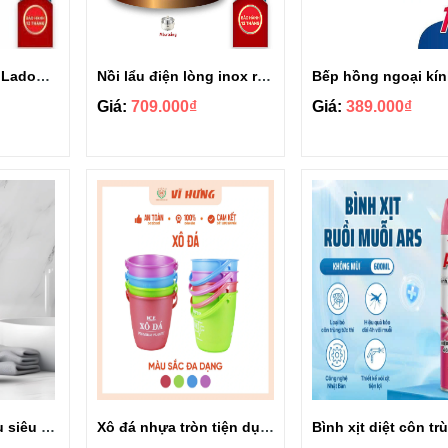
Nồi lẩu điện 4 Lít Ladomax HA-238
Nồi lẩu điện lòng inox rời 4 Lít Ladomax HA-236
Giá:
709.000₫
Giá:
389.000₫
Nước tẩy bồn cầu siêu sạch Dr.Natro chai 300ml
Xô đá nhựa tròn tiện dụng 5.5L Vĩ Hưng 7223