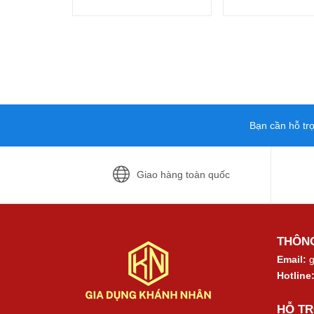
Bạn cần hỗ tr
Giao hàng toàn quốc
THÔNG
Email:
g
Hotline
HỖ T