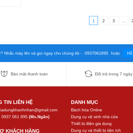
1
2
3
...
ợ? Nhấc máy lên và gọi ngay cho chúng tôi -
0937061895
hoặc
Hỗ 
Bảo mật thanh toán
Đổi trả trong 7 ngày
 TIN LIÊN HỆ
DANH MỤC
iadungkhanhnhan@gmail.com
Bách hóa Online
:
0937 061 895
(Ms.Ngân)
Dụng cụ vệ sinh nhà cửa
Thiết bị điện gia dụng
Dụng cụ và thiết bị tiện ích
RỢ KHÁCH HÀNG