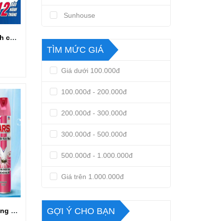
Sunhouse
Bếp hồng ngoại kính cường lực MATIKA MTK-H22
TÌM MỨC GIÁ
Giá dưới 100.000đ
100.000đ - 200.000đ
200.000đ - 300.000đ
300.000đ - 500.000đ
500.000đ - 1.000.000đ
Giá trên 1.000.000đ
GỢI Ý CHO BẠN
Bình xịt diệt côn trùng hiệu quả ARS PINK 600ml