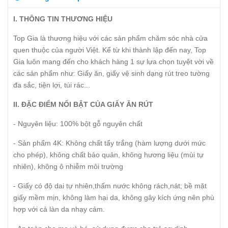
I. THÔNG TIN THƯƠNG HIỆU
Top Gia là thương hiệu với các sản phẩm chăm sóc nhà cửa
quen thuộc của người Việt. Kể từ khi thành lập đến nay, Top
Gia luôn mang đến cho khách hàng 1 sự lựa chọn tuyệt vời về
các sản phẩm như: Giấy ăn, giấy vệ sinh dạng rút treo tường
đa sắc, tiện lợi, túi rác...
II. ĐẶC ĐIỂM NỔI BẬT CỦA GIẤY ĂN RÚT
- Nguyên liệu: 100% bột gỗ nguyên chất
- Sản phẩm 4K: Không chất tẩy trắng (hàm lượng dưới mức
cho phép), không chất bảo quản, không hương liệu (mùi tự
nhiên), không ô nhiễm môi trường
- Giấy có độ dai tự nhiên,thấm nước không rách,nát; bề mặt
giấy mềm mịn, không làm hại da, không gây kích ứng nên phù
hợp với cả làn da nhạy cảm.