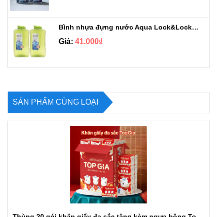
Bình nhựa đựng nước Aqua Lock&Lock 2.1L
Giá:
41.000₫
SẢN PHẨM CÙNG LOẠI
Thùng 20 gói khăn giấy đa sắc tặng kèm ngựa bông Topgia