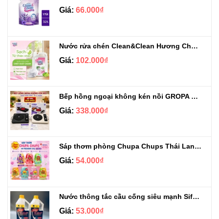
Giá:
66.000₫
Nước rửa chén Clean&Clean Hương Chanh Can 5L
Giá:
102.000₫
Bếp hồng ngoại không kén nồi GROPA G1-608
Giá:
338.000₫
Sáp thơm phòng Chupa Chups Thái Lan 230g
Giá:
54.000₫
Nước thông tắc cầu cống siêu mạnh Sifa 1.4kg
Giá:
53.000₫