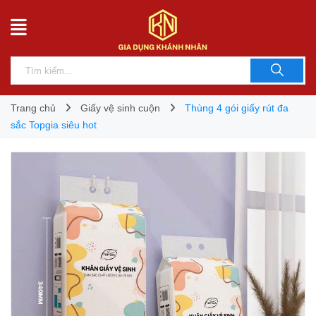
Trang chủ
Giấy vệ sinh cuộn
Thùng 4 gói giấy rút đa
sắc Topgia siêu hot