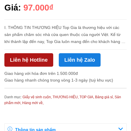
Giá:
97.000₫
I. THÔNG TIN THƯƠNG HIỆU Top Gia là thương hiệu với các
sản phẩm chăm sóc nhà cửa quen thuộc của người Việt. Kể từ
khi thành lập đến nay, Top Gia luôn mang đến cho khách hàng 1
sự lựa chọn tuyệt vời về các sản phẩm như: Giấy ăn, giấy vệ sinh
dạng ...
Liên hệ Hotline
Liên hệ Zalo
Giao hàng với hóa đơn trên 1.500.000đ
Giao hàng nhanh chóng trong vòng 1-3 ngày (tuỳ khu vực)
Danh mục:
Giấy vệ sinh cuộn,
THƯƠNG HIỆU,
TOP GIA,
Bảng giá sỉ,
Sản
phẩm mới,
Hàng mới về,
Thông tin sản phẩm