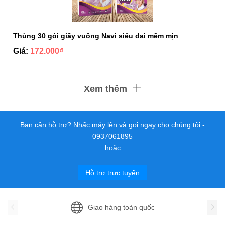
Thùng 30 gói giấy vuông Navi siêu dai mềm mịn
Giá:
172.000₫
Xem thêm
Bạn cần hỗ trợ? Nhấc máy lên và gọi ngay cho chúng tôi -
0937061895
hoặc
Hỗ trợ trực tuyến
Giao hàng toàn quốc