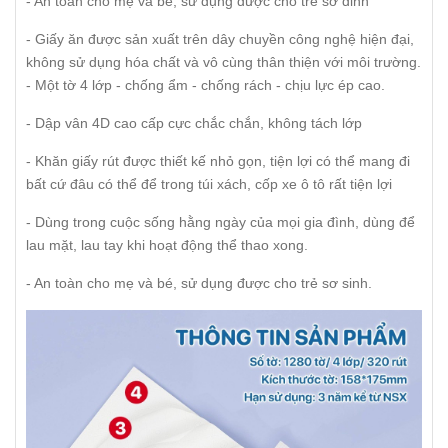
- An toàn cho mẹ và bé, sử dụng được cho trẻ sơ dinh
- Giấy ăn được sản xuất trên dây chuyền công nghệ hiện đại,
không sử dụng hóa chất và vô cùng thân thiện với môi trường.
- Một tờ 4 lớp - chống ẩm - chống rách - chịu lực ép cao.
- Dập vân 4D cao cấp cực chắc chắn, không tách lớp
- Khăn giấy rút được thiết kế nhỏ gọn, tiện lợi có thể mang đi
bất cứ đâu có thể để trong túi xách, cốp xe ô tô rất tiện lợi
- Dùng trong cuộc sống hằng ngày của mọi gia đình, dùng để
lau mặt, lau tay khi hoạt động thể thao xong.
- An toàn cho mẹ và bé, sử dụng được cho trẻ sơ sinh.