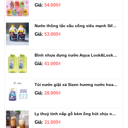
Giá:
54.000₫
Nước thông tắc cầu cống siêu mạnh Sifa 1.4kg
Giá:
53.000₫
Bình nhựa đựng nước Aqua Lock&Lock 2.1L
Giá:
41.000₫
Túi nước giặt xả Sizen hương nước hoa 500 ml
Giá:
28.000₫
Ly thuỷ tinh nắp gỗ kèm ống hút chịu nhiệt 500ml
Giá:
31.000₫