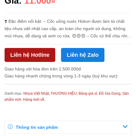
Giá:
11.000₫
❣️ Đặc điểm nổi bật: – Cốc uống nước Hokori được làm từ chất
liệu nhựa việt nhật cao cấp, an toàn cho người sử dụng, không
mùi nhựa, dễ dàng vệ sinh cọ rửa. 😍😍😍 – Cốc có thể chịu nhiệt
độ cao lên tới 120 độ C, cứng và khó vỡ khi ...
Liên hệ Hotline
Liên hệ Zalo
Giao hàng với hóa đơn trên 1.500.000đ
Giao hàng nhanh chóng trong vòng 1-3 ngày (tuỳ khu vực)
Danh mục:
Nhựa Việt Nhật,
THƯƠNG HIỆU,
Bảng giá sỉ,
Đồ Gia Dụng,
Sản
phẩm mới,
Hàng mới về,
Thông tin sản phẩm