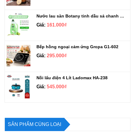
Nước lau sàn Botany tinh dầu sả chanh chai 3.9kg
Giá:
161.000₫
Bếp hồng ngoại cảm ứng Gropa G1-602
Giá:
295.000₫
Nồi lẩu điện 4 Lít Ladomax HA-238
Giá:
545.000₫
SẢN PHẨM CÙNG LOẠI