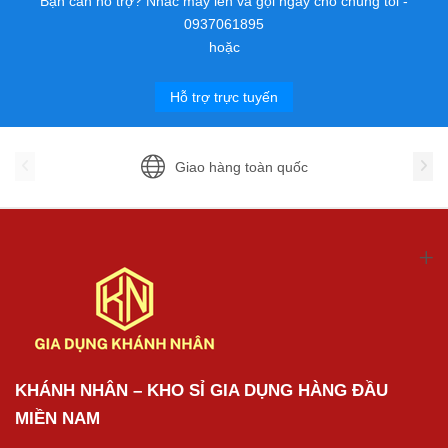
Bạn cần hỗ trợ? Nhấc máy lên và gọi ngay cho chúng tôi -
0937061895
hoặc
Hỗ trợ trực tuyến
Giao hàng toàn quốc
KHÁNH NHÂN – KHO SỈ GIA DỤNG HÀNG ĐẦU
MIỀN NAM