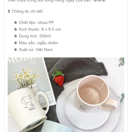
thiết thựa trong đời sống hằng ngày của bạn. 🤩🤩🤩
❣️ Thông tin chi tiết:
🌵 Chất liệu: nhựa PP
🌵 Kích thước: 8 x 9.5 cm
🌵 Dung tích: 330ml
🌵 Màu sắc: ngẫu nhiên
🌵 Xuất xứ: Việt Nam