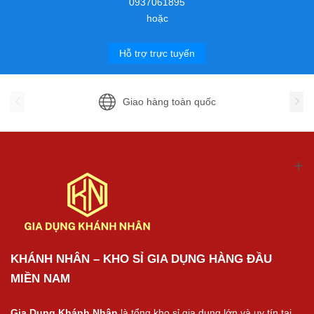
0937061895
hoặc
Hỗ trợ trực tuyến
Giao hàng toàn quốc
KHÁNH NHÂN – KHO SỈ GIA DỤNG HÀNG ĐẦU
MIỀN NAM
Gia Dụng Khánh Nhân
là tổng kho sỉ gia dụng lớn và uy tín tại