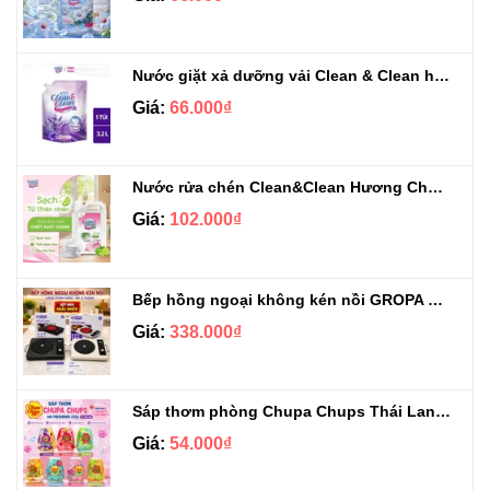
Nước giặt xả dưỡng vải Clean & Clean hương Violet 3.2kg
Giá:
66.000₫
Nước rửa chén Clean&Clean Hương Chanh Can 5L
Giá:
102.000₫
Bếp hồng ngoại không kén nồi GROPA G1-608
Giá:
338.000₫
Sáp thơm phòng Chupa Chups Thái Lan 230g
Giá:
54.000₫