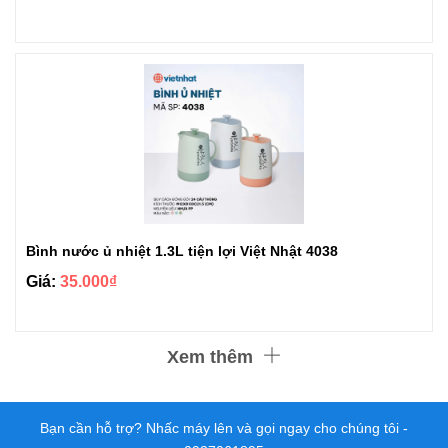
Bình nước ủ nhiệt 1.3L tiện lợi Việt Nhật 4038
Giá:
35.000₫
Xem thêm
Bạn cần hỗ trợ? Nhấc máy lên và gọi ngay cho chúng tôi -