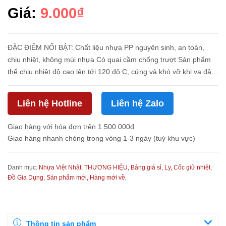
Giá:
9.000₫
ĐẶC ĐIỂM NỔI BẬT: Chất liệu nhựa PP nguyên sinh, an toàn,
chịu nhiệt, không mùi nhựa Có quai cầm chống trượt Sản phẩm
thể chịu nhiệt độ cao lên tới 120 độ C, cứng và khó vỡ khi va đập
mạnh Miệng cốc được thiết kế tỉ mỉ , miệng cốc nhẵ...
Liên hệ Hotline
Liên hệ Zalo
Giao hàng với hóa đơn trên 1.500.000đ
Giao hàng nhanh chóng trong vòng 1-3 ngày (tuỳ khu vực)
Danh mục:
Nhựa Việt Nhật,
THƯƠNG HIỆU,
Bảng giá sỉ,
Ly, Cốc giữ nhiệt,
Đồ Gia Dụng,
Sản phẩm mới,
Hàng mới về,
Thông tin sản phẩm