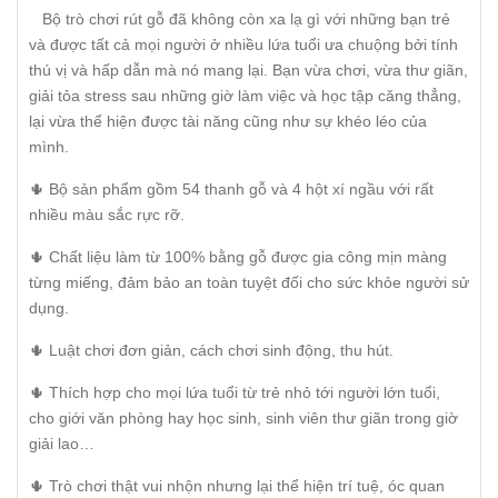
Bộ trò chơi rút gỗ đã không còn xa lạ gì với những bạn trẻ
và được tất cả mọi người ở nhiều lứa tuổi ưa chuộng bởi tính
thú vị và hấp dẫn mà nó mang lại. Bạn vừa chơi, vừa thư giãn,
giải tỏa stress sau những giờ làm việc và học tập căng thẳng,
lại vừa thể hiện được tài năng cũng như sự khéo léo của
mình.
🌵 Bộ sản phẩm gồm 54 thanh gỗ và 4 hột xí ngầu với rất
nhiều màu sắc rực rỡ.
🌵 Chất liệu làm từ 100% bằng gỗ được gia công mịn màng
từng miếng, đảm bảo an toàn tuyệt đối cho sức khỏe người sử
dụng.
🌵 Luật chơi đơn giản, cách chơi sinh động, thu hút.
🌵 Thích hợp cho mọi lứa tuổi từ trẻ nhỏ tới người lớn tuổi,
cho giới văn phòng hay học sinh, sinh viên thư giãn trong giờ
giải lao…
🌵 Trò chơi thật vui nhộn nhưng lại thể hiện trí tuệ, óc quan