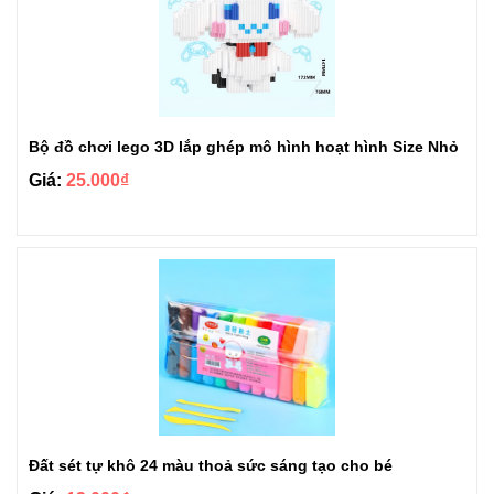
Bộ đồ chơi lego 3D lắp ghép mô hình hoạt hình Size Nhỏ
Giá:
25.000₫
Đất sét tự khô 24 màu thoả sức sáng tạo cho bé