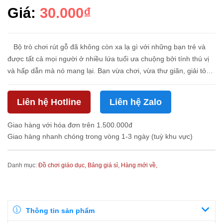
Giá:
30.000₫
Bộ trò chơi rút gỗ đã không còn xa lạ gì với những bạn trẻ và
được tất cả mọi người ở nhiều lứa tuổi ưa chuộng bởi tính thú vị
và hấp dẫn mà nó mang lại. Bạn vừa chơi, vừa thư giãn, giải tỏa
stress sau những giờ làm việc và học t...
Liên hệ Hotline
Liên hệ Zalo
Giao hàng với hóa đơn trên 1.500.000đ
Giao hàng nhanh chóng trong vòng 1-3 ngày (tuỳ khu vực)
Danh mục:
Đồ chơi giáo dục,
Bảng giá sỉ,
Hàng mới về,
Thông tin sản phẩm