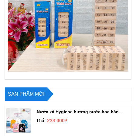
SẢN PHẨM MỚI
Nước xả Hygiene hương nước hoa hàng chuẩn Thái can 3L3
Giá:
233.000₫