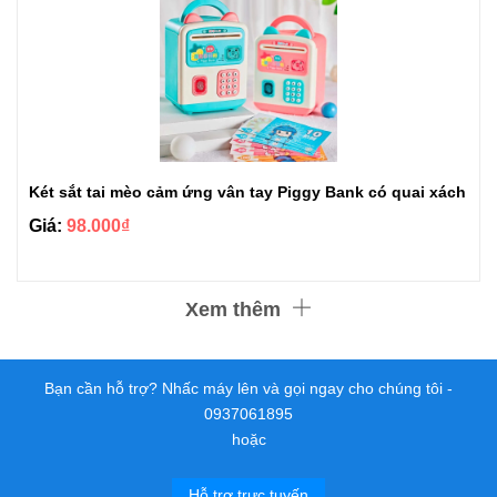
Két sắt tai mèo cảm ứng vân tay Piggy Bank có quai xách
Giá:
98.000₫
Xem thêm
Bạn cần hỗ trợ? Nhấc máy lên và gọi ngay cho chúng tôi -
0937061895
hoặc
Hỗ trợ trực tuyến