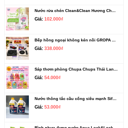
Nước rửa chén Clean&Clean Hương Chanh Can 5L
Giá:
102.000₫
Bếp hồng ngoại không kén nồi GROPA G1-608
Giá:
338.000₫
Sáp thơm phòng Chupa Chups Thái Lan 230g
Giá:
54.000₫
Nước thông tắc cầu cống siêu mạnh Sifa 1.4kg
Giá:
53.000₫
Bình nhựa đựng nước Aqua Lock&Lock 2.1L