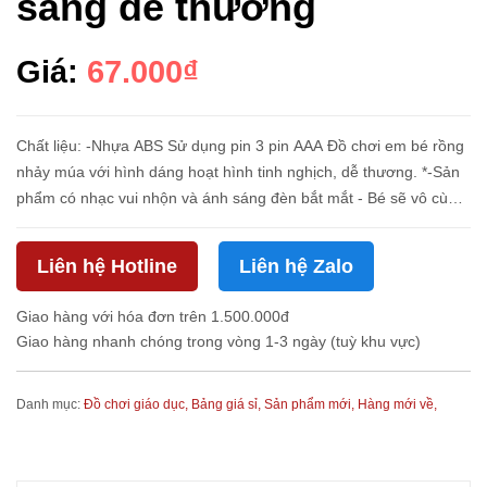
sáng dễ thương
Giá:
67.000₫
Chất liệu: -Nhựa ABS Sử dụng pin 3 pin AAA Đồ chơi em bé rồng
nhảy múa với hình dáng hoạt hình tinh nghịch, dễ thương. *-Sản
phẩm có nhạc vui nhộn và ánh sáng đèn bắt mắt - Bé sẽ vô cùng
thích thú khi chơi Em Bé Rồng giúp bé thích thú và muốn nhảy...
Liên hệ Hotline
Liên hệ Zalo
Giao hàng với hóa đơn trên 1.500.000đ
Giao hàng nhanh chóng trong vòng 1-3 ngày (tuỳ khu vực)
Danh mục:
Đồ chơi giáo dục,
Bảng giá sỉ,
Sản phẩm mới,
Hàng mới về,