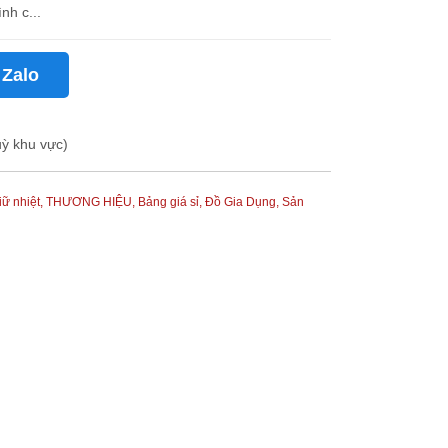
nh c...
 Zalo
uỳ khu vực)
iữ nhiệt,
THƯƠNG HIỆU,
Bảng giá sỉ,
Đồ Gia Dụng,
Sản