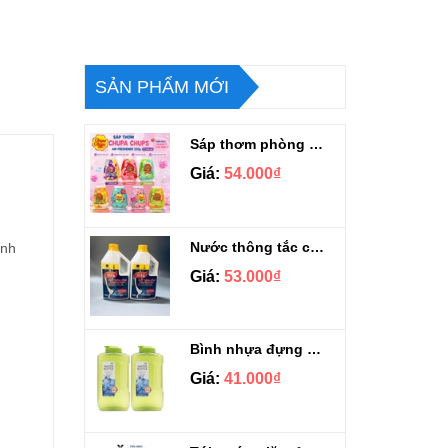
SẢN PHẨM MỚI
Sáp thơm phòng Chupa Chups Thái Lan 230g
Giá:
54.000₫
Nước thông tắc cầu cống siêu mạnh Sifa 1.4kg
ình
Giá:
53.000₫
Bình nhựa đựng nước Aqua Lock&Lock 2.1L
Giá:
41.000₫