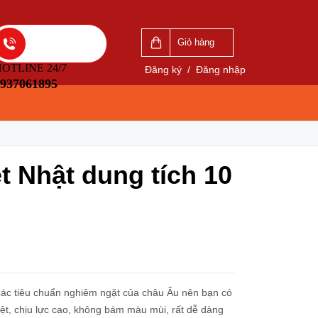
VẤN
LIÊN HỆ ĐẶT HÀNG
5
0937061895
Giỏ hàng
OTLINE 24/7
Đăng ký
/
Đăng nhập
937061895
ệt Nhật dung tích 10