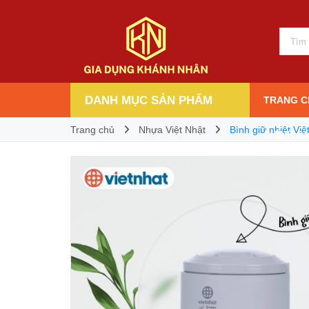
Bình giữ nhiệt Việt Nhật dung tích 10 lít
165.000₫
Giá bán:
DANH MỤC SẢN PHẨM
TRANG C
Trang chủ
Nhựa Việt Nhật
Bình giữ nhiệt Việt
CHÍNH S