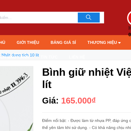
LIÊN HỆ TƯ 
093706189
H
0
HỦ
GIỚI THIỆU
BẢNG GIÁ SỈ
THƯƠNG HIỆU
 Nhật dung tích 10 lít
ÁCH BẢO HÀNH
TIN TỨC
LIÊN HỆ
Bình giữ nhiệt Vi
lít
Giá:
165.000₫
Điểm nổi bật: - Được làm từ nhựa PP, đáp ứng các tiêu chuẩn nghiêm ngặt của châu Âu nên bạn có
thể yên tâm khi sử dụng. - Có khả năng chịu nhiệt, chịu lực cao, không bám màu mùi, rất dễ dàng