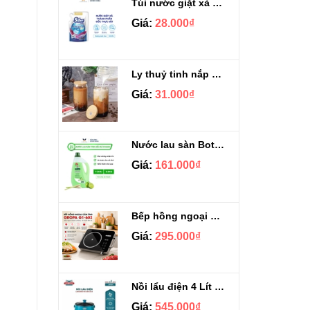
Túi nước giặt xả Sizen hương nước hoa 500 ml
Giá:
28.000₫
Ly thuỷ tinh nắp gỗ kèm ống hút chịu nhiệt 500ml
Giá:
31.000₫
Nước lau sàn Botany tinh dầu sả chanh chai 3.9kg
Giá:
161.000₫
Bếp hồng ngoại cảm ứng Gropa G1-602
Giá:
295.000₫
Nồi lẩu điện 4 Lít Ladomax HA-238
Giá:
545.000₫