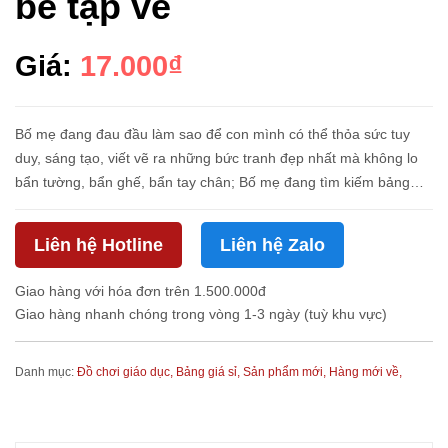
bé tập vẽ
Giá:
17.000₫
Bố mẹ đang đau đầu làm sao để con mình có thể thỏa sức tuy
duy, sáng tạo, viết vẽ ra những bức tranh đẹp nhất mà không lo
bẩn tường, bẩn ghế, bẩn tay chân; Bố mẹ đang tìm kiếm bảng
viết không bụi phấn, an toàn, vệ sinh với sức khỏe của các bé mà
l...
Liên hệ Hotline
Liên hệ Zalo
Giao hàng với hóa đơn trên 1.500.000đ
Giao hàng nhanh chóng trong vòng 1-3 ngày (tuỳ khu vực)
Danh mục:
Đồ chơi giáo dục,
Bảng giá sỉ,
Sản phẩm mới,
Hàng mới về,