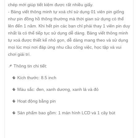
chép mới giúp tiết kiệm được rất nhiều giấy.
- Bảng viết thông minh tự xoá chỉ sử dụng 01 viên pin giống
như pin đồng hồ thông thường mà thời gian sử dụng có thể
lên đến 1 năm. Khi hết pin các bạn chỉ phải thay 1 viên pin duy
nhất là có thể tiếp tục sử dụng dễ dàng. Bảng viết thông minh
tự xoá được thiết kế nhỏ gọn, dễ dàng mang theo và sử dụng
mọi lúc mọi nơi đáp ứng nhu cầu công việc, học tập và vui
chơi giải trí.
📌 Thông tin chi tiết:
🌵 Kích thước: 8.5 inch
🌵 Màu sắc: đen, xanh dương, xanh lá và đỏ
🌵 Hoạt động bằng pin
🌵 Sản phẩm bao gồm: 1 màn hình LCD và 1 cây bút