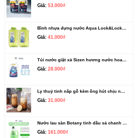
Giá:
53.000₫
Bình nhựa đựng nước Aqua Lock&Lock 2.1L
Giá:
41.000₫
Túi nước giặt xả Sizen hương nước hoa 500 ml
Giá:
28.000₫
Ly thuỷ tinh nắp gỗ kèm ống hút chịu nhiệt 500ml
Giá:
31.000₫
Nước lau sàn Botany tinh dầu sả chanh chai 3.9kg
Giá:
161.000₫