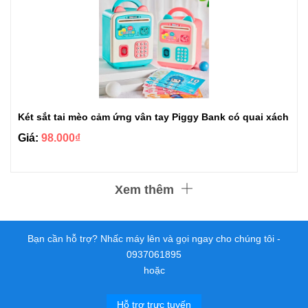
Két sắt tai mèo cảm ứng vân tay Piggy Bank có quai xách
Giá:
98.000₫
Xem thêm
Bạn cần hỗ trợ? Nhấc máy lên và gọi ngay cho chúng tôi -
0937061895
hoặc
Hỗ trợ trực tuyến