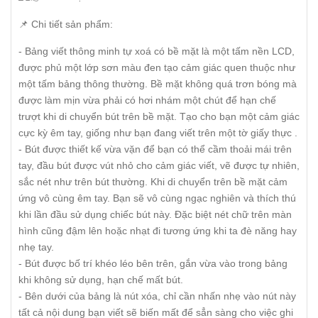
📌 Chi tiết sản phẩm:
- Bảng viết thông minh tự xoá có bề mặt là một tấm nền LCD,
được phủ một lớp sơn màu đen tạo cảm giác quen thuộc như
một tấm bảng thông thường. Bề mặt không quá trơn bóng mà
được làm mịn vừa phải có hơi nhám một chút để hạn chế
trượt khi di chuyển bút trên bề mặt. Tạo cho bạn một cảm giác
cực kỳ êm tay, giống như bạn đang viết trên một tờ giấy thực .
- Bút được thiết kế vừa vặn để bạn có thể cầm thoải mái trên
tay, đầu bút được vút nhỏ cho cảm giác viết, vẽ được tự nhiên,
sắc nét như trên bút thường. Khi di chuyển trên bề mặt cảm
ứng vô cùng êm tay. Bạn sẽ vô cùng ngạc nghiên và thích thú
khi lần đầu sử dụng chiếc bút này. Đặc biệt nét chữ trên màn
hình cũng đậm lên hoặc nhạt đi tương ứng khi ta đè năng hay
nhẹ tay.
- Bút được bố trí khéo léo bên trên, gắn vừa vào trong bảng
khi không sử dụng, hạn chế mất bút.
- Bên dưới của bảng là nút xóa, chỉ cần nhấn nhẹ vào nút này
tất cả nội dung bạn viết sẽ biến mất để sẳn sàng cho việc ghi