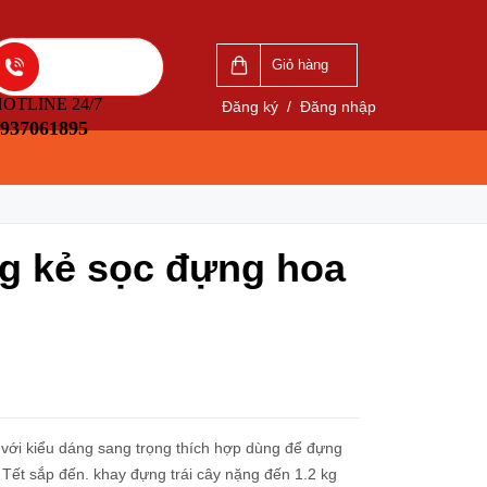
VẤN
LIÊN HỆ ĐẶT HÀNG
5
0937061895
Giỏ hàng
OTLINE 24/7
Đăng ký
/
Đăng nhập
937061895
ng kẻ sọc đựng hoa
với kiểu dáng sang trọng thích hợp dùng để đựng
 Tết sắp đến. khay đựng trái cây nặng đến 1.2 kg