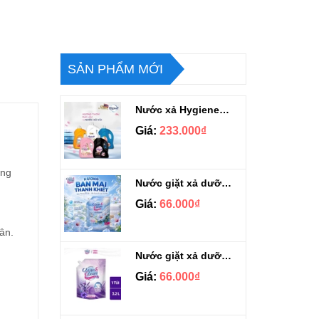
SẢN PHẨM MỚI
Nước xả Hygiene hương nước hoa hàng chuẩn Thái can 3L3
Giá:
233.000₫
ông
Nước giặt xả dưỡng vải Clean & Clean Hương Ban Mai 3.2kg
Giá:
66.000₫
ân.
Nước giặt xả dưỡng vải Clean & Clean hương Violet 3.2kg
Giá:
66.000₫