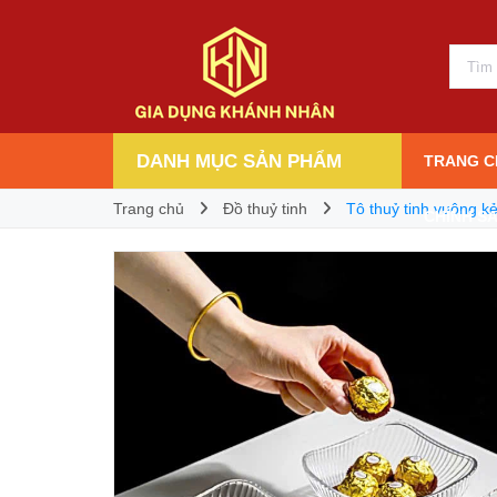
Tô thuỷ tinh vuông kẻ sọc đựng hoa quả L
39.000₫
Giá bán:
DANH MỤC SẢN PHẨM
TRANG C
Trang chủ
Đồ thuỷ tinh
Tô thuỷ tinh vuông 
CHÍNH S