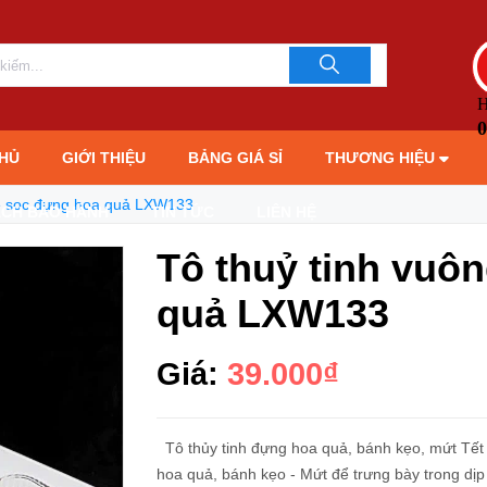
XW133
LIÊN HỆ TƯ 
093706189
H
0
HỦ
GIỚI THIỆU
BẢNG GIÁ SỈ
THƯƠNG HIỆU
kẻ sọc đựng hoa quả LXW133
ÁCH BẢO HÀNH
TIN TỨC
LIÊN HỆ
Tô thuỷ tinh vuô
quả LXW133
Giá:
39.000₫
Tô thủy tinh đựng hoa quả, bánh kẹo, mứt Tết 
hoa quả, bánh kẹo - Mứt để trưng bày trong dịp