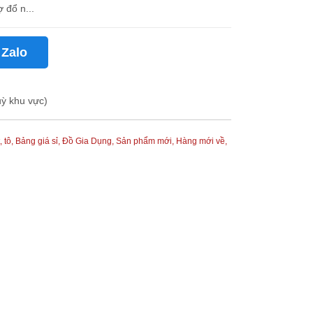
 đổ n...
 Zalo
uỳ khu vực)
, tô,
Bảng giá sỉ,
Đồ Gia Dụng,
Sản phẩm mới,
Hàng mới về,