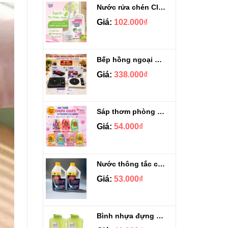
Nước rửa chén Clean&Clean Hương Chanh Can 5L
Giá:
102.000₫
Bếp hồng ngoại không kén nồi GROPA G1-608
Giá:
338.000₫
Sáp thơm phòng Chupa Chups Thái Lan 230g
Giá:
54.000₫
Nước thông tắc cầu cống siêu mạnh Sifa 1.4kg
Giá:
53.000₫
Bình nhựa đựng nước Aqua Lock&Lock 2.1L