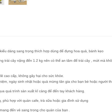
i kiểu dáng sang trọng thích hợp dùng để đựng hoa quả, bánh kẹo
ng trái cây nặng đến 1.2 kg nên có thể an tâm để trái cây , mứt mà kh
 lê cao cấp, không gây hại cho sức khỏe.
 niệm, ngày sinh nhật hoặc quà mừng tân gia cho bạn bè hoặc người th
i qua quá trình sàn xuất kĩ càng để đến tay khách hàng.
 phù hợp với quán cafe, trà sữa hoặc gia đình sử dụng
ấp mang đến vẻ sang trong cho quán của bạn .