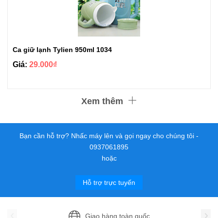
Ca giữ lạnh Tylien 950ml 1034
Giá:
29.000₫
Xem thêm
Bạn cần hỗ trợ? Nhấc máy lên và gọi ngay cho chúng tôi -
0937061895
hoặc
Hỗ trợ trực tuyến
Giao hàng toàn quốc