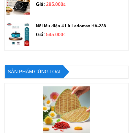
Giá:
295.000₫
Nồi lẩu điện 4 Lít Ladomax HA-238
Giá:
545.000₫
SẢN PHẨM CÙNG LOẠI