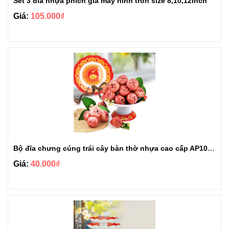
Set 3 đĩa nhựa phích giả mây hình tròn size 8,10,12inch
Giá:
105.000₫
Bộ đĩa chưng cúng trái cây bàn thờ nhựa cao cấp AP10AB
Giá:
40.000₫