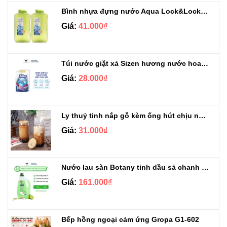
Bình nhựa đựng nước Aqua Lock&Lock 2.1L
Giá:
41.000₫
Túi nước giặt xả Sizen hương nước hoa 500 ml
Giá:
28.000₫
Ly thuỷ tinh nắp gỗ kèm ống hút chịu nhiệt 500ml
Giá:
31.000₫
Nước lau sàn Botany tinh dầu sả chanh chai 3.9kg
Giá:
161.000₫
Bếp hồng ngoại cảm ứng Gropa G1-602