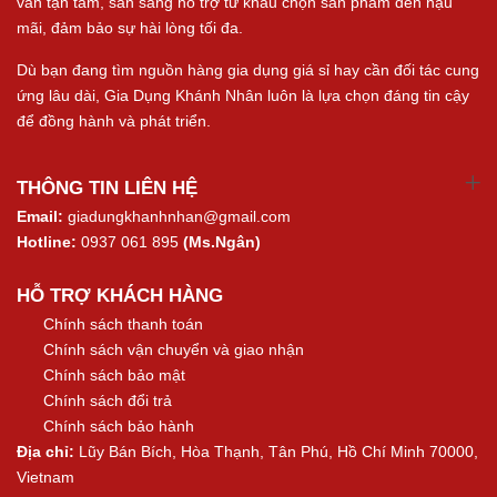
vấn tận tâm, sẵn sàng hỗ trợ từ khâu chọn sản phẩm đến hậu
mãi, đảm bảo sự hài lòng tối đa.
Dù bạn đang tìm nguồn hàng gia dụng giá sỉ hay cần đối tác cung
ứng lâu dài, Gia Dụng Khánh Nhân luôn là lựa chọn đáng tin cậy
để đồng hành và phát triển.
THÔNG TIN LIÊN HỆ
Email:
giadungkhanhnhan@gmail.com
Hotline:
0937 061 895
(Ms.Ngân)
HỖ TRỢ KHÁCH HÀNG
Chính sách thanh toán
Chính sách vận chuyển và giao nhận
Chính sách bảo mật
Chính sách đổi trả
Chính sách bảo hành
Địa chỉ:
Lũy Bán Bích, Hòa Thạnh, Tân Phú, Hồ Chí Minh 70000,
Vietnam