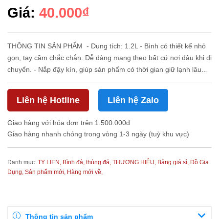
Giá:
40.000₫
THÔNG TIN SẢN PHẨM - Dung tích: 1.2L - Bình có thiết kế nhỏ
gọn, tay cầm chắc chắn. Dễ dàng mang theo bất cứ nơi đâu khi di
chuyển. - Nắp đậy kín, giúp sản phẩm có thời gian giữ lạnh lâu
hơn. - Nắp được thiết kế dạng đậy xuống (không chốt), ...
Liên hệ Hotline
Liên hệ Zalo
Giao hàng với hóa đơn trên 1.500.000đ
Giao hàng nhanh chóng trong vòng 1-3 ngày (tuỳ khu vực)
Danh mục:
TY LIEN,
Bình đá, thùng đá,
THƯƠNG HIỆU,
Bảng giá sỉ,
Đồ Gia
Dụng,
Sản phẩm mới,
Hàng mới về,
Thông tin sản phẩm