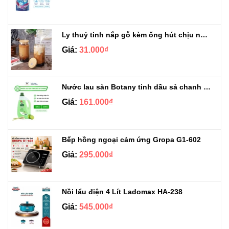
Ly thuỷ tinh nắp gỗ kèm ống hút chịu nhiệt 500ml
Giá:
31.000₫
Nước lau sàn Botany tinh dầu sả chanh chai 3.9kg
Giá:
161.000₫
Bếp hồng ngoại cảm ứng Gropa G1-602
Giá:
295.000₫
Nồi lẩu điện 4 Lít Ladomax HA-238
Giá:
545.000₫