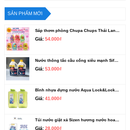
SẢN PHẨM MỚI
Sáp thơm phòng Chupa Chups Thái Lan 230g
Giá:
54.000₫
Nước thông tắc cầu cống siêu mạnh Sifa 1.4kg
Giá:
53.000₫
Bình nhựa đựng nước Aqua Lock&Lock 2.1L
Giá:
41.000₫
Túi nước giặt xả Sizen hương nước hoa 500 ml
Giá:
28.000₫