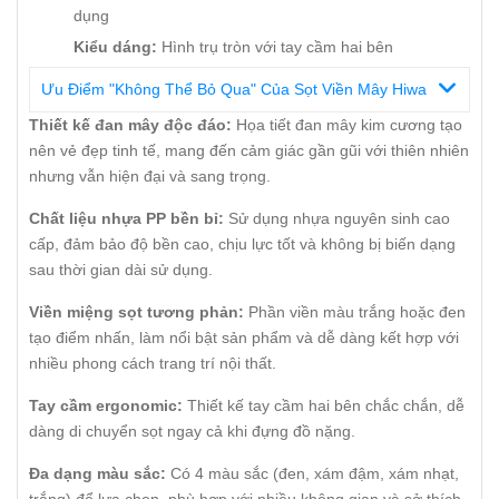
dụng
Kiểu dáng:
Hình trụ tròn với tay cầm hai bên
Ưu Điểm "Không Thể Bỏ Qua" Của Sọt Viền Mây Hiwa
Thiết kế đan mây độc đáo:
Họa tiết đan mây kim cương tạo
nên vẻ đẹp tinh tế, mang đến cảm giác gần gũi với thiên nhiên
nhưng vẫn hiện đại và sang trọng.
Chất liệu nhựa PP bền bỉ:
Sử dụng nhựa nguyên sinh cao
cấp, đảm bảo độ bền cao, chịu lực tốt và không bị biến dạng
sau thời gian dài sử dụng.
Viền miệng sọt tương phản:
Phần viền màu trắng hoặc đen
tạo điểm nhấn, làm nổi bật sản phẩm và dễ dàng kết hợp với
nhiều phong cách trang trí nội thất.
Tay cầm ergonomic:
Thiết kế tay cầm hai bên chắc chắn, dễ
dàng di chuyển sọt ngay cả khi đựng đồ nặng.
Đa dạng màu sắc:
Có 4 màu sắc (đen, xám đậm, xám nhạt,
trắng) để lựa chọn, phù hợp với nhiều không gian và sở thích