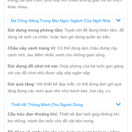
khác nhau.
Đa Công Năng Trong Mọi Ngóc Ngách Của Ngôi Nhà
Giỏ đựng trong phòng tắm:
Tuyệt vời để đựng khăn tắm, đồ
dùng vệ sinh cá nhân, hoặc làm giỏ đựng quần áo bẩn.
Chậu cây cảnh trang trí:
Có thể dùng làm chậu đựng cây
cảnh nhỏ, tạo điểm nhấn xanh cho không gian sống.
Giỏ đựng đồ chơi trẻ em:
Giúp phòng của bé luôn gọn gàng
với các đồ chơi nhỏ được sắp xếp ngăn nắp.
Giỏ quà tặng:
Với thiết kế đẹp mắt, có thể dùng làm giỏ quà
tặng đựng các món quà nhỏ như bánh kẹo, trái cây, v.v.
Thiết Kế Thông Minh Cho Người Dùng
Cấu trúc đan thoáng khí:
Thiết kế đan lưới giúp không khí
lưu thông, tránh ẩm mốc cho đồ vật bên trong.
Dễ dàng vệ sinh:
Chỉ cần rửa dưới vòi nước hoặc lau bằng