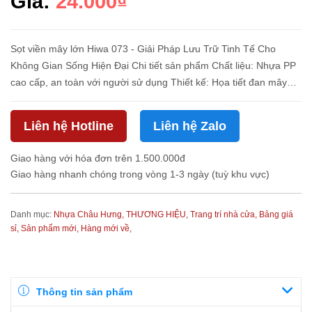
Giá:
24.000₫
Sọt viền mây lớn Hiwa 073 - Giải Pháp Lưu Trữ Tinh Tế Cho
Không Gian Sống Hiện Đại Chi tiết sản phẩm Chất liệu: Nhựa PP
cao cấp, an toàn với người sử dụng Thiết kế: Họa tiết đan mây
kim cương, viền miệng sọt màu trắng/đen Màu sắc: Đen, xám
đậm, x...
Liên hệ Hotline
Liên hệ Zalo
Giao hàng với hóa đơn trên 1.500.000đ
Giao hàng nhanh chóng trong vòng 1-3 ngày (tuỳ khu vực)
Danh mục:
Nhựa Châu Hưng,
THƯƠNG HIỆU,
Trang trí nhà cửa,
Bảng giá
sỉ,
Sản phẩm mới,
Hàng mới về,
Thông tin sản phẩm