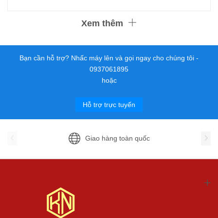
Xem thêm
Bạn cần hỗ trợ? Nhấc máy lên và gọi ngay cho chúng tôi -
0937061895
hoặc
Hỗ trợ trực tuyến
Giao hàng toàn quốc