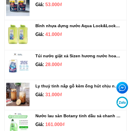
Giá:
53.000₫
Bình nhựa đựng nước Aqua Lock&Lock 2.1L
Giá:
41.000₫
Túi nước giặt xả Sizen hương nước hoa 500 ml
Giá:
28.000₫
Ly thuỷ tinh nắp gỗ kèm ống hút chịu nhiệt 500ml
Giá:
31.000₫
Nước lau sàn Botany tinh dầu sả chanh chai 3.9kg
Giá:
161.000₫