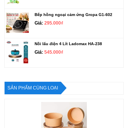
Bếp hồng ngoại cảm ứng Gropa G1-602
Giá:
295.000₫
Nồi lẩu điện 4 Lít Ladomax HA-238
Giá:
545.000₫
SẢN PHẨM CÙNG LOẠI