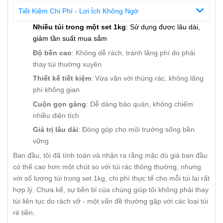
Tiết Kiệm Chi Phí - Lợi Ích Không Ngờ
Nhiều túi trong một set 1kg
: Sử dụng được lâu dài,
giảm tần suất mua sắm
Độ bền cao
: Không dễ rách, tránh lãng phí do phải
thay túi thường xuyên
Thiết kế tiết kiệm
: Vừa vặn với thùng rác, không lãng
phí không gian
Cuộn gọn gàng
: Dễ dàng bảo quản, không chiếm
nhiều diện tích
Giá trị lâu dài
: Đóng góp cho môi trường sống bền
vững
Ban đầu, tôi đã tính toán và nhận ra rằng mặc dù giá ban đầu
có thể cao hơn một chút so với túi rác thông thường, nhưng
với số lượng túi trong set 1kg, chi phí thực tế cho mỗi túi lại rất
hợp lý. Chưa kể, sự bền bỉ của chúng giúp tôi không phải thay
túi liên tục do rách vỡ - một vấn đề thường gặp với các loại túi
rẻ tiền.