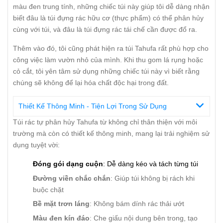
màu đen trung tính, những chiếc túi này giúp tôi dễ dàng nhận
biết đâu là túi đựng rác hữu cơ (thực phẩm) có thể phân hủy
cùng với túi, và đâu là túi đựng rác tái chế cần được đổ ra.
Thêm vào đó, tôi cũng phát hiện ra túi Tahufa rất phù hợp cho
công việc làm vườn nhỏ của mình. Khi thu gom lá rụng hoặc
cỏ cắt, tôi yên tâm sử dụng những chiếc túi này vì biết rằng
chúng sẽ không để lại hóa chất độc hại trong đất.
Thiết Kế Thông Minh - Tiện Lợi Trong Sử Dụng
Túi rác tự phân hủy Tahufa từ không chỉ thân thiện với môi
trường mà còn có thiết kế thông minh, mang lại trải nghiệm sử
dụng tuyệt vời:
Đóng gói dạng cuộn
: Dễ dàng kéo và tách từng túi
Đường viền chắc chắn
: Giúp túi không bị rách khi
buộc chặt
Bề mặt trơn láng
: Không bám dính rác thải ướt
Màu đen kín đáo
: Che giấu nội dung bên trong, tạo