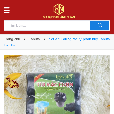
Trang chủ
Tahufa
Set 3 túi đựng rác tự phân hủy Tahufa
loại 1kg