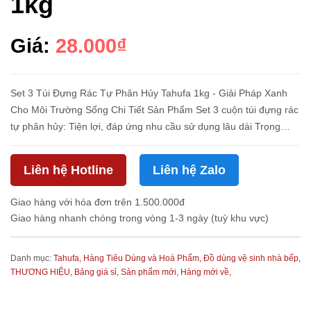
1kg
Giá:
28.000₫
Set 3 Túi Đựng Rác Tự Phân Hủy Tahufa 1kg - Giải Pháp Xanh
Cho Môi Trường Sống Chi Tiết Sản Phẩm Set 3 cuộn túi đựng rác
tự phân hủy: Tiện lợi, đáp ứng nhu cầu sử dụng lâu dài Trọng
lượng 1kg/set: Chứa nhiều túi, giảm tần suất mua sắm Chất liệu
t...
Liên hệ Hotline
Liên hệ Zalo
Giao hàng với hóa đơn trên 1.500.000đ
Giao hàng nhanh chóng trong vòng 1-3 ngày (tuỳ khu vực)
Danh mục:
Tahufa,
Hàng Tiêu Dùng và Hoá Phẩm,
Đồ dùng vệ sinh nhà bếp,
THƯƠNG HIỆU,
Bảng giá sỉ,
Sản phẩm mới,
Hàng mới về,