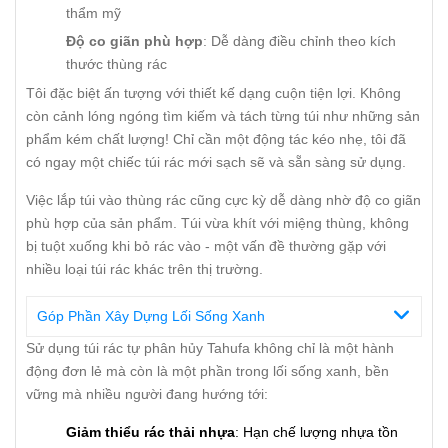
thẩm mỹ
Độ co giãn phù hợp
: Dễ dàng điều chỉnh theo kích
thước thùng rác
Tôi đặc biệt ấn tượng với thiết kế dạng cuộn tiện lợi. Không
còn cảnh lóng ngóng tìm kiếm và tách từng túi như những sản
phẩm kém chất lượng! Chỉ cần một động tác kéo nhẹ, tôi đã
có ngay một chiếc túi rác mới sạch sẽ và sẵn sàng sử dụng.
Việc lắp túi vào thùng rác cũng cực kỳ dễ dàng nhờ độ co giãn
phù hợp của sản phẩm. Túi vừa khít với miệng thùng, không
bị tuột xuống khi bỏ rác vào - một vấn đề thường gặp với
nhiều loại túi rác khác trên thị trường.
Góp Phần Xây Dựng Lối Sống Xanh
Sử dụng túi rác tự phân hủy Tahufa không chỉ là một hành
động đơn lẻ mà còn là một phần trong lối sống xanh, bền
vững mà nhiều người đang hướng tới:
Giảm thiểu rác thải nhựa
: Hạn chế lượng nhựa tồn