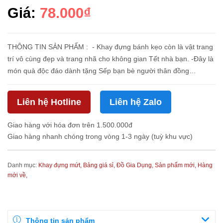
Giá:
78.000₫
THÔNG TIN SẢN PHẨM : - Khay đựng bánh kẹo còn là vật trang
trí vô cùng đẹp và trang nhã cho không gian Tết nhà bạn. -Đây là
món quà độc đáo dành tặng Sếp bạn bè người thân đồng
nghiệp...nhân dịp Tết xuân về. - Đĩa đựng trái cây được đúc thủ...
Liên hệ Hotline
Liên hệ Zalo
Giao hàng với hóa đơn trên 1.500.000đ
Giao hàng nhanh chóng trong vòng 1-3 ngày (tuỳ khu vực)
Danh mục:
Khay đựng mứt,
Bảng giá sỉ,
Đồ Gia Dụng,
Sản phẩm mới,
Hàng
mới về,
Thông tin sản phẩm