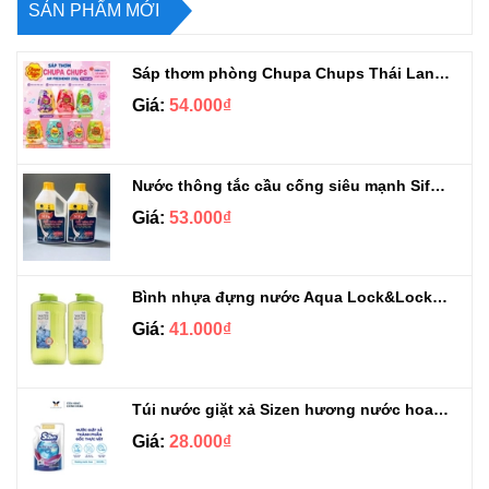
SẢN PHẨM MỚI
Sáp thơm phòng Chupa Chups Thái Lan 230g
Giá:
54.000₫
Nước thông tắc cầu cống siêu mạnh Sifa 1.4kg
Giá:
53.000₫
Bình nhựa đựng nước Aqua Lock&Lock 2.1L
Giá:
41.000₫
Túi nước giặt xả Sizen hương nước hoa 500 ml
Giá:
28.000₫