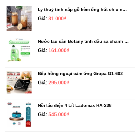
Ly thuỷ tinh nắp gỗ kèm ống hút chịu nhiệt 500ml
Giá:
31.000₫
Nước lau sàn Botany tinh dầu sả chanh chai 3.9kg
Giá:
161.000₫
Bếp hồng ngoại cảm ứng Gropa G1-602
Giá:
295.000₫
Nồi lẩu điện 4 Lít Ladomax HA-238
Giá:
545.000₫