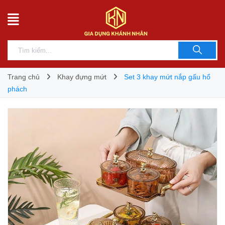
Trang chủ
Khay đựng mứt
Set 3 khay mứt nắp gấu hổ
phách