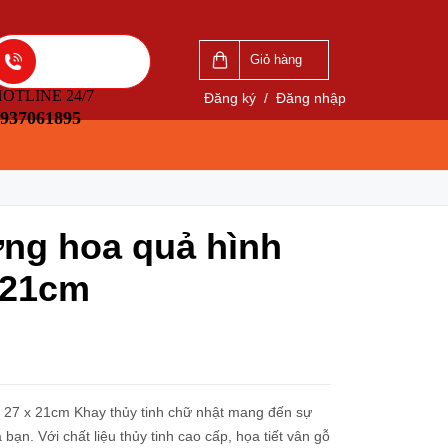
VẤN
LIÊN HỆ ĐẶT HÀNG
5
0937061895
Giỏ hàng
OTLINE 24/7
Đăng ký
/
Đăng nhập
937061895
ựng hoa quả hình
x21cm
e 27 x 21cm Khay thủy tinh chữ nhật mang đến sự
bạn. Với chất liệu thủy tinh cao cấp, họa tiết vân gỗ