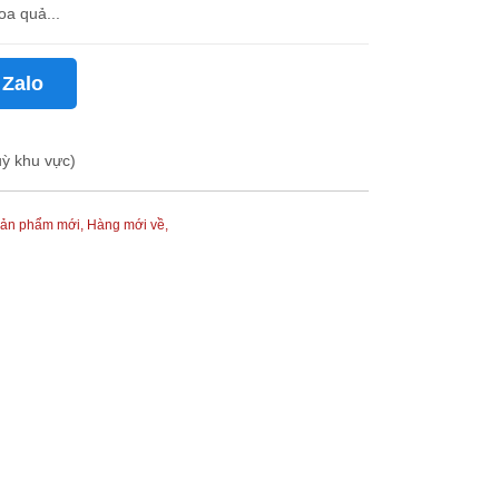
oa quả...
 Zalo
uỳ khu vực)
ản phẩm mới,
Hàng mới về,