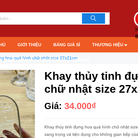
size 27x21cm
LIÊN HỆ TƯ 
093706189
H
0
HỦ
GIỚI THIỆU
BẢNG GIÁ SỈ
THƯƠNG HIỆU
ựng hoa quả hình chữ nhật size 27x21cm
ÁCH BẢO HÀNH
TIN TỨC
LIÊN HỆ
Khay thủy tinh đ
chữ nhật size 27
Giá:
34.000₫
Khay thủy tinh đựng hoa quả hình chữ nhật siz
sang trọng và tiện dụng cho không gian bếp của 