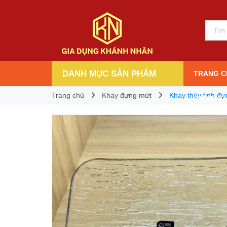
Khay thủy tinh đựng hoa quả hình chữ nhật 
34.000₫
Giá bán:
DANH MỤC SẢN PHẨM
TRANG C
Trang chủ
Khay đựng mứt
Khay thủy tinh đ
CHÍNH S