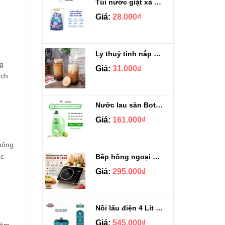
Túi nước giặt xả Sizen hương nước hoa 500 ml
Giá:
28.000₫
Ly thuỷ tinh nắp gỗ kèm ống hút chịu nhiệt 500ml
ng
Giá:
31.000₫
ách
Nước lau sàn Botany tinh dầu sả chanh chai 3.9kg
Giá:
161.000₫
không
ặc
Bếp hồng ngoại cảm ứng Gropa G1-602
Giá:
295.000₫
Nồi lẩu điện 4 Lít Ladomax HA-238
Giá:
545.000₫
hêm