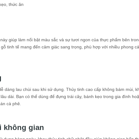
ẹo, thức ăn
 này giúp làm nổi bật màu sắc và sự tươi ngon của thực phẩm bên tro
vân gỗ tinh tế mang đến cảm giác sang trọng, phù hợp với nhiều phong c
g
 dễ dàng lau chùi sau khi sử dụng. Thủy tinh cao cấp không bám mùi, 
u dài. Bạn có thể dùng để đựng trái cây, bánh kẹo trong gia đình ho
uán cà phê.
i không gian
 sử dụng hàng ngày, khay thủy tinh chữ nhật đều giúp không gian bếp t