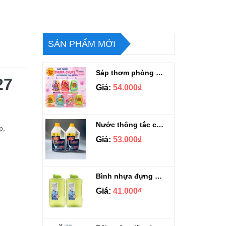
SẢN PHẨM MỚI
Sáp thơm phòng Chupa Chups Thái Lan 230g
27
Giá:
54.000₫
Nước thông tắc cầu cống siêu mạnh Sifa 1.4kg
p,
Giá:
53.000₫
Bình nhựa đựng nước Aqua Lock&Lock 2.1L
Giá:
41.000₫