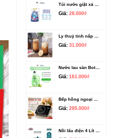
Túi nước giặt xả Sizen hương nước hoa 500 ml
Giá:
28.000₫
Ly thuỷ tinh nắp gỗ kèm ống hút chịu nhiệt 500ml
Giá:
31.000₫
Nước lau sàn Botany tinh dầu sả chanh chai 3.9kg
Giá:
161.000₫
Bếp hồng ngoại cảm ứng Gropa G1-602
Giá:
295.000₫
Nồi lẩu điện 4 Lít Ladomax HA-238