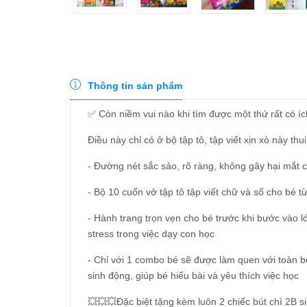
Thông tin sản phẩm
✅ Còn niềm vui nào khi tìm được một thứ rất có í
Điều này chỉ có ở bộ tập tô, tập viết xịn xò này thui
- Đường nét sắc sảo, rõ ràng, không gây hại mắt 
- Bộ 10 cuốn vở tập tô tập viết chữ và số cho bé từ
- Hành trang trọn vẹn cho bé trước khi bước vào 
stress trong việc dạy con học
- Chỉ với 1 combo bé sẽ được làm quen với toàn b
sinh động, giúp bé hiểu bài và yêu thích việc học
💥💥💥Đặc biệt tặng kèm luôn 2 chiếc bút chì 2B siê