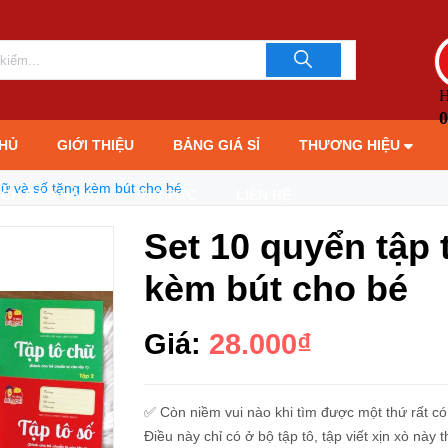
cho bé
LIÊN HỆ TƯ 
093706189
H
0
HỦ
GIỚI THIỆU
BẢNG GIÁ SỈ
THƯƠNG HIỆU
hữ và số tặng kèm bút cho bé
ÁCH BẢO HÀNH
TIN TỨC
LIÊN HỆ
Set 10 quyển tập 
kèm bút cho bé
Giá:
28.000₫
✅ Còn niềm vui nào khi tìm được một thứ rất c
Điều này chỉ có ở bộ tập tô, tập viết xịn xò này