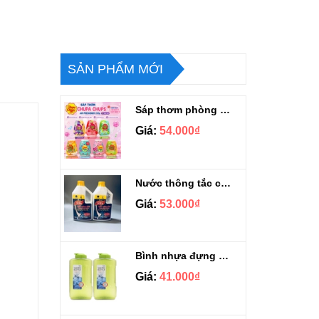
SẢN PHẨM MỚI
Sáp thơm phòng Chupa Chups Thái Lan 230g
Giá:
54.000₫
Nước thông tắc cầu cống siêu mạnh Sifa 1.4kg
Giá:
53.000₫
Bình nhựa đựng nước Aqua Lock&Lock 2.1L
Giá:
41.000₫