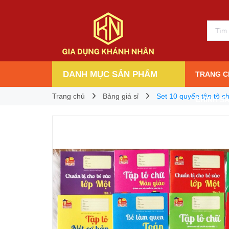
Set 10 quyển tập tô chữ và số tặng kèm bút 
28.000₫
Giá bán:
DANH MỤC SẢN PHẨM
TRANG C
Trang chủ
Bảng giá sỉ
Set 10 quyển tập tô c
CHÍNH S