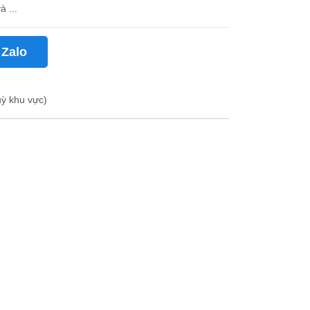
à ...
 Zalo
uỳ khu vực)