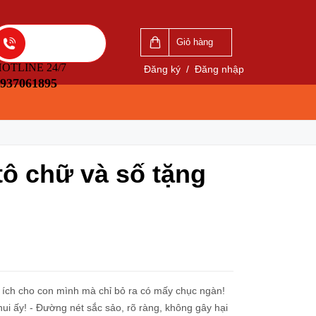
VẤN
LIÊN HỆ ĐẶT HÀNG
5
0937061895
Giỏ hàng
OTLINE 24/7
Đăng ký
/
Đăng nhập
937061895
tô chữ và số tặng
ó ích cho con mình mà chỉ bỏ ra có mấy chục ngàn!
 thui ấy! - Đường nét sắc sảo, rõ ràng, không gây hại