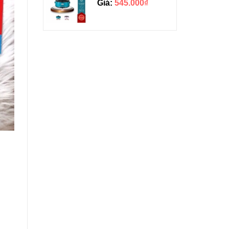
Giá:
545.000₫