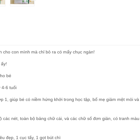
ch cho con mình mà chỉ bỏ ra có mấy chục ngàn!
 ấy!
cho bé
 4-6 tuổi
lớp 1, giúp bé có niềm hứng khởi trong học tập, bố mẹ giảm mệt mỏi và
ộ các nét, toàn bộ bảng chữ cái, và các chữ số đơn giản, có tranh màu
u đẹp, 1 cục tẩy, 1 gọt bút chì