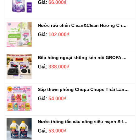
Giá:
66.000₫
Nước rửa chén Clean&Clean Hương Chanh Can 5L
Giá:
102.000₫
Bếp hồng ngoại không kén nồi GROPA G1-608
Giá:
338.000₫
Sáp thơm phòng Chupa Chups Thái Lan 230g
Giá:
54.000₫
Nước thông tắc cầu cống siêu mạnh Sifa 1.4kg
Giá:
53.000₫