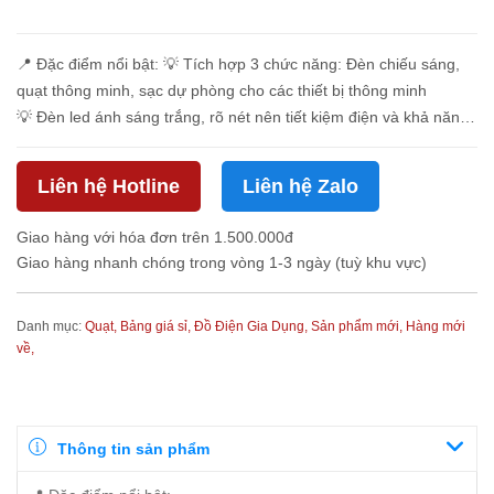
📍 Đặc điểm nổi bật: 💡 Tích hợp 3 chức năng: Đèn chiếu sáng,
quạt thông minh, sạc dự phòng cho các thiết bị thông minh
💡 Đèn led ánh sáng trắng, rõ nét nên tiết kiệm điện và khả năng
chiếu sáng từ 5-8h liên tục. 😍😍😍 💡 Kiể...
Liên hệ Hotline
Liên hệ Zalo
Giao hàng với hóa đơn trên 1.500.000đ
Giao hàng nhanh chóng trong vòng 1-3 ngày (tuỳ khu vực)
Danh mục:
Quạt,
Bảng giá sỉ,
Đồ Điện Gia Dụng,
Sản phẩm mới,
Hàng mới
về,
Thông tin sản phẩm