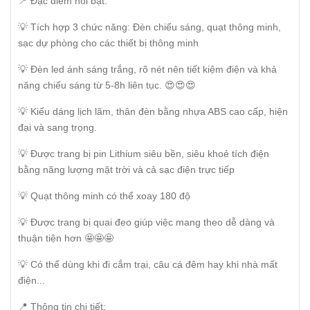
📍 Đặc điểm nổi bật:
💡 Tích hợp 3 chức năng: Đèn chiếu sáng, quạt thông minh,
sạc dự phòng cho các thiết bị thông minh
💡 Đèn led ánh sáng trắng, rõ nét nên tiết kiệm điện và khả
năng chiếu sáng từ 5-8h liên tục. 😍😍😍
💡 Kiểu dáng lịch lãm, thân đèn bằng nhựa ABS cao cấp, hiện
đại và sang trọng.
💡 Được trang bị pin Lithium siêu bền, siêu khoẻ tích điện
bằng năng lượng mặt trời và cả sạc điện trực tiếp
💡 Quạt thông minh có thể xoay 180 độ
💡 Được trang bị quai đeo giúp việc mang theo dễ dàng và
thuận tiện hơn 🤩🤩🤩
💡 Có thể dùng khi đi cắm trại, câu cá đêm hay khi nhà mất
điện...
📍 Thông tin chi tiết: