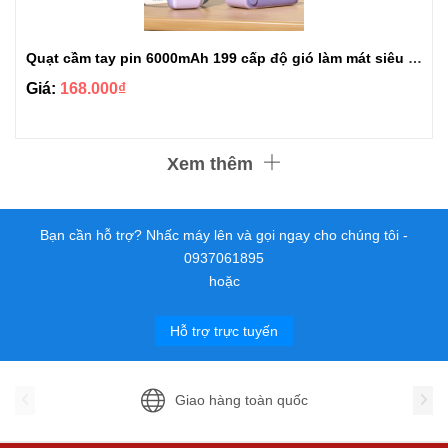
Quạt cầm tay pin 6000mAh 199 cấp độ gió làm mát siêu nhanh 3 in 1 đa năng
Giá:
168.000₫
Xem thêm
Bạn cần hỗ trợ? Nhấc máy lên và gọi ngay cho chúng tôi -
0937061895
hoặc
Hỗ trợ trực tuyến
Giao hàng toàn quốc