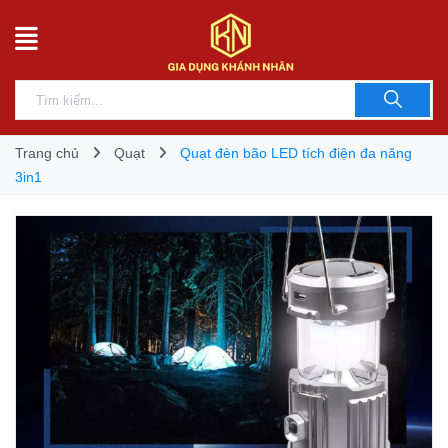
Trang chủ
Quạt
Quạt đèn bão LED tích điện đa năng
3in1