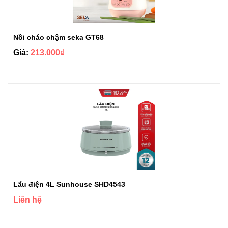
Nồi cháo chậm seka GT68
Giá:
213.000₫
Lẩu điện 4L Sunhouse SHD4543
Liên hệ