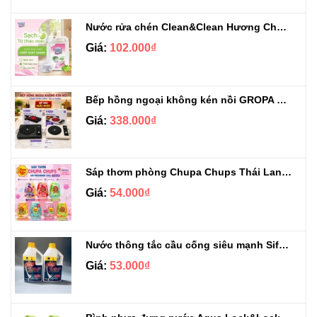
Nước rửa chén Clean&Clean Hương Chanh Can 5L
Giá:
102.000₫
Bếp hồng ngoại không kén nồi GROPA G1-608
Giá:
338.000₫
Sáp thơm phòng Chupa Chups Thái Lan 230g
Giá:
54.000₫
Nước thông tắc cầu cống siêu mạnh Sifa 1.4kg
Giá:
53.000₫