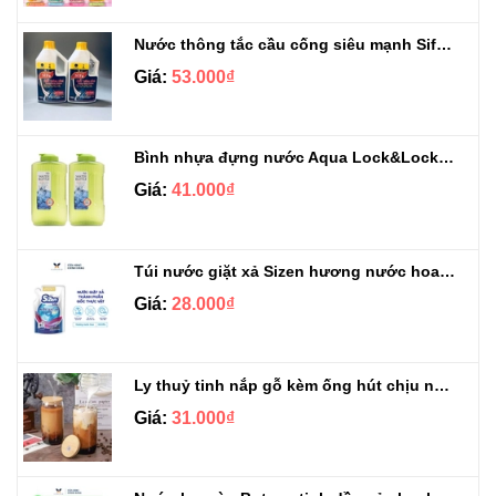
Nước thông tắc cầu cống siêu mạnh Sifa 1.4kg
Giá:
53.000₫
Bình nhựa đựng nước Aqua Lock&Lock 2.1L
Giá:
41.000₫
Túi nước giặt xả Sizen hương nước hoa 500 ml
Giá:
28.000₫
Ly thuỷ tinh nắp gỗ kèm ống hút chịu nhiệt 500ml
Giá:
31.000₫