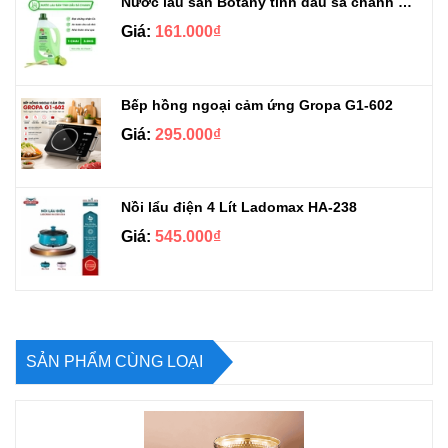
Nước lau sàn Botany tinh dầu sả chanh chai 3.9kg
Giá:
161.000₫
Bếp hồng ngoại cảm ứng Gropa G1-602
Giá:
295.000₫
Nồi lẩu điện 4 Lít Ladomax HA-238
Giá:
545.000₫
SẢN PHẨM CÙNG LOẠI