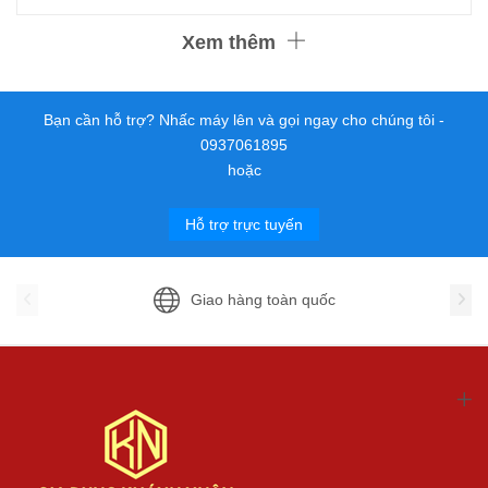
Xem thêm
Bạn cần hỗ trợ? Nhấc máy lên và gọi ngay cho chúng tôi -
0937061895
hoặc
Hỗ trợ trực tuyến
Giao hàng toàn quốc