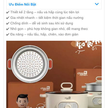
Ưu Điểm Nổi Bật
✔️ Thiết kế 2 tầng – nấu và hấp cùng lúc tiện lợi
✔️ Gia nhiệt nhanh – tiết kiệm thời gian nấu nướng
✔️ Chống dính – dễ vệ sinh sau khi sử dụng
✔️ Nhỏ gọn – phù hợp không gian nhỏ, dễ mang theo
✔️ Đa năng – nấu lẩu, hấp, chiên, xào đơn giản