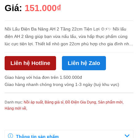
Giá:
151.000₫
Nồi Lẩu Điện Đa Năng AH 2 Tầng 22cm Tiện Lợi 🍲⚡✨ Nồi lẩu
điện AH 2 tầng giúp bạn vừa nấu lẩu, vừa hấp thực phẩm cùng
lúc cực tiện lợi. Thiết kế nhỏ gọn 22cm phù hợp cho gia đình nhỏ,
sinh viên hoặc mang theo khi đi du lịch. Thông Tin Sản Phẩm
Tên...
Liên hệ Hotline
Liên hệ Zalo
Giao hàng với hóa đơn trên 1.500.000đ
Giao hàng nhanh chóng trong vòng 1-3 ngày (tuỳ khu vực)
Danh mục:
Nồi áp suất,
Bảng giá sỉ,
Đồ Điện Gia Dụng,
Sản phẩm mới,
Hàng mới về,
Thông tin sản phẩm