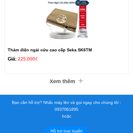
Thảm điện ngải cứu cao cấp Seka SK6TM
Giá:
225.000₫
Xem thêm
Bạn cần hỗ trợ? Nhấc máy lên và gọi ngay cho chúng tôi -
0937061895
hoặc
Hỗ trợ trực tuyến