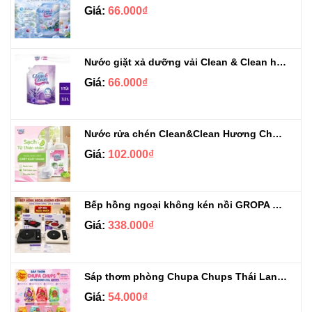
Giá:
66.000₫
Nước giặt xả dưỡng vải Clean & Clean hương Violet 3.2kg
Giá:
66.000₫
Nước rửa chén Clean&Clean Hương Chanh Can 5L
Giá:
102.000₫
Bếp hồng ngoại không kén nồi GROPA G1-608
Giá:
338.000₫
Sáp thơm phòng Chupa Chups Thái Lan 230g
Giá:
54.000₫