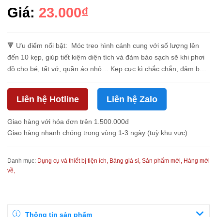
Giá:
23.000₫
🔻 Ưu điểm nổi bật: Móc treo hình cánh cung với số lượng lên
đến 10 kẹp, giúp tiết kiệm diện tích và đảm bảo sạch sẽ khi phơi
đồ cho bé, tất vớ, quần áo nhỏ… Kẹp cực kì chắc chắn, đảm bảo
đồ không bị rơi tuột trong quá trình phơi. 😍😍...
Liên hệ Hotline
Liên hệ Zalo
Giao hàng với hóa đơn trên 1.500.000đ
Giao hàng nhanh chóng trong vòng 1-3 ngày (tuỳ khu vực)
Danh mục:
Dụng cụ và thiết bị tiện ích,
Bảng giá sỉ,
Sản phẩm mới,
Hàng mới
về,
Thông tin sản phẩm