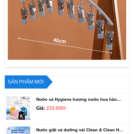
SẢN PHẨM MỚI
Nước xả Hygiene hương nước hoa hàng chuẩn Thái can 3L3
Giá:
233.000₫
Nước giặt xả dưỡng vải Clean & Clean Hương Ban Mai 3.2kg