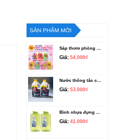
SẢN PHẨM MỚI
Sáp thơm phòng Chupa Chups Thái Lan 230g
Giá:
54.000₫
Nước thông tắc cầu cống siêu mạnh Sifa 1.4kg
Giá:
53.000₫
Bình nhựa đựng nước Aqua Lock&Lock 2.1L
Giá:
41.000₫