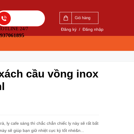
VẤN
LIÊN HỆ ĐẶT HÀNG
5
0937061895
Giỏ hàng
OTLINE 24/7
Đăng ký
/
Đăng nhập
937061895
 xách cầu vồng inox
l
, ly cafe sáng thì chắc chắn chiếc ly này sẽ rất bất
y sẽ giúp bạn giữ nhiệt cực kỳ tốt nhé&n...