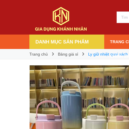
Ly giữ nhiệt quai xách cầu vồng inox 304 siê
60.000₫
Giá bán:
DANH MỤC SẢN PHẨM
TRANG C
Trang chủ
Bảng giá sỉ
Ly giữ nhiệt quai xách
CHÍNH S