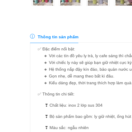
Thông tin sản phẩm
✅ Đặc điểm nổi bật:
🔸 Với các tín đồ yêu ly trà, ly cafe sáng thì chắ
🔸 Với chiếc ly này sẽ giúp bạn giữ nhiệt cực kỳ
🔸 Hệ thống nắp đậy kín đáo, bảo quản nước uố
🔸 Gọn nhẹ, dễ mang theo bất kì đâu.
🔸 Kiểu dáng đẹp, thời trang thích hợp làm quà 
✅ Thông tin chi tiết:
❣ Chất liệu: inox 2 lớp sus 304
❣ Bộ sản phẩm bao gồm: ly giữ nhiệt, ống hú
❣ Màu sắc: ngẫu nhiên