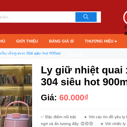
u hot 900ml
LIÊN HỆ TƯ 
093706189
H
0
HỦ
GIỚI THIỆU
BẢNG GIÁ SỈ
THƯƠNG HIỆU
 cầu vồng inox 304 siêu hot 900ml
ÁCH BẢO HÀNH
TIN TỨC
LIÊN HỆ
Ly giữ nhiệt quai
304 siêu hot 900m
Giá:
60.000₫
✅ Đặc điểm nổi bật: 🔸 Với các tín đồ yêu ly trà
ngờ và ấn tượng đấy. 😍😍😍 🔸 Với chiếc ly nà