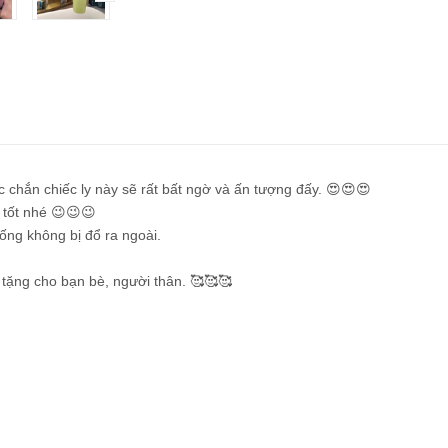
c chắn chiếc ly này sẽ rất bất ngờ và ấn tượng đấy. 😍😍😍
 tốt nhé 😉😉😉
ng không bị đổ ra ngoài.
tặng cho bạn bè, người thân. 🥰🥰🥰
t