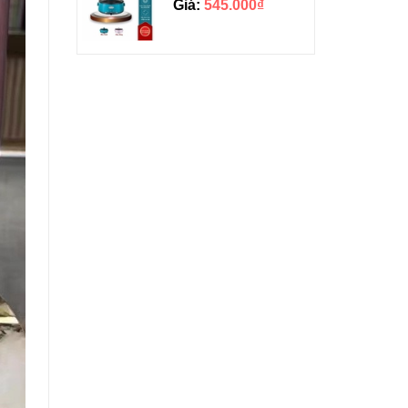
Giá:
545.000₫