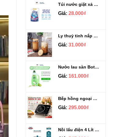
Túi nước giặt xả Sizen hương nước hoa 500 ml
Giá:
28.000₫
Ly thuỷ tinh nắp gỗ kèm ống hút chịu nhiệt 500ml
Giá:
31.000₫
Nước lau sàn Botany tinh dầu sả chanh chai 3.9kg
Giá:
161.000₫
Bếp hồng ngoại cảm ứng Gropa G1-602
Giá:
295.000₫
Nồi lẩu điện 4 Lít Ladomax HA-238