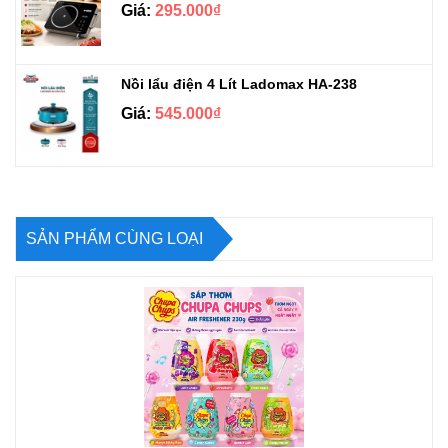
Giá:
295.000₫
Nồi lẩu điện 4 Lít Ladomax HA-238
Giá:
545.000₫
SẢN PHẨM CÙNG LOẠI