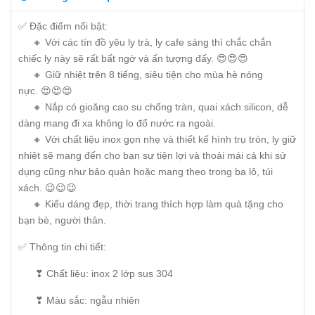
✅ Đặc điểm nổi bật:
🔸 Với các tín đồ yêu ly trà, ly cafe sáng thì chắc chắn
chiếc ly này sẽ rất bất ngờ và ấn tượng đấy. 😍😍😍
🔸 Giữ nhiệt trên 8 tiếng, siêu tiện cho mùa hè nóng
nực. 😍😍😍
🔸 Nắp có gioăng cao su chống tràn, quai xách silicon, dễ
dàng mang đi xa không lo đổ nước ra ngoài.
🔸 Với chất liệu inox gọn nhẹ và thiết kế hình trụ tròn, ly giữ
nhiệt sẽ mang đến cho bạn sự tiện lợi và thoải mái cả khi sử
dụng cũng như bảo quản hoặc mang theo trong ba lô, túi
xách. 😉😉😉
🔸 Kiểu dáng đẹp, thời trang thích hợp làm quà tặng cho
bạn bè, người thân.
✅ Thông tin chi tiết:
❣ Chất liệu: inox 2 lớp sus 304
❣ Màu sắc: ngẫu nhiên