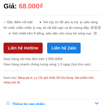
Giá:
68.000₫
✅ Đặc điểm nổi bật: 🔸 Với các tín đồ yêu ly trà, ly cafe sáng
thì chắc chắn chiếc ly này sẽ rất bất ngờ và ấn tượng đấy. 😍😍😍
🔸 Giữ nhiệt trên 8 tiếng, siêu tiện cho mùa hè nóng nực. 😍😍
�...
Liên hệ Hotline
Liên hệ Zalo
Giao hàng với hóa đơn trên 1.500.000đ
Giao hàng nhanh chóng trong vòng 1-3 ngày (tuỳ khu vực)
Danh mục:
Bảng giá sỉ,
Ly, Cốc giữ nhiệt,
Đồ Gia Dụng,
Sản phẩm mới,
Hàng mới về,
Thông tin sản phẩm