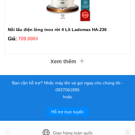
Nồi lẩu điện lòng inox rời 4 Lít Ladomax HA-236
Giá:
709.000₫
Xem thêm
Bạn cần hỗ trợ? Nhấc máy lên và gọi ngay cho chúng tôi -
0937061895
hoặc
Hỗ trợ trực tuyến
Giao hàng toàn quốc