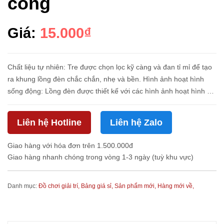
công
Giá:
15.000₫
Chất liệu tự nhiên: Tre được chọn lọc kỹ càng và đan tỉ mỉ để tạo
ra khung lồng đèn chắc chắn, nhẹ và bền. Hình ảnh hoạt hình
sống động: Lồng đèn được thiết kế với các hình ảnh hoạt hình nổi
tiếng và vui nhộn đảm bảo các bé sẽ thích mê Màu sắc...
Liên hệ Hotline
Liên hệ Zalo
Giao hàng với hóa đơn trên 1.500.000đ
Giao hàng nhanh chóng trong vòng 1-3 ngày (tuỳ khu vực)
Danh mục:
Đồ chơi giải trí,
Bảng giá sỉ,
Sản phẩm mới,
Hàng mới về,