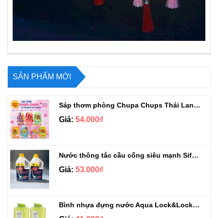
SẢN PHẨM MỚI
Sáp thơm phòng Chupa Chups Thái Lan 230g
Giá:
54.000₫
Nước thông tắc cầu cống siêu mạnh Sifa 1.4kg
Giá:
53.000₫
Bình nhựa đựng nước Aqua Lock&Lock 2.1L