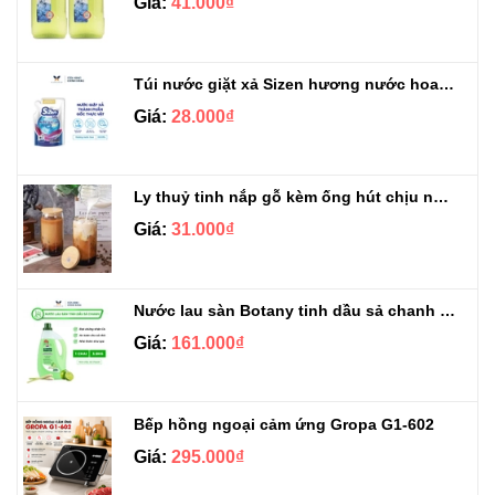
Giá:
41.000₫
Túi nước giặt xả Sizen hương nước hoa 500 ml
Giá:
28.000₫
Ly thuỷ tinh nắp gỗ kèm ống hút chịu nhiệt 500ml
Giá:
31.000₫
Nước lau sàn Botany tinh dầu sả chanh chai 3.9kg
Giá:
161.000₫
Bếp hồng ngoại cảm ứng Gropa G1-602
Giá:
295.000₫