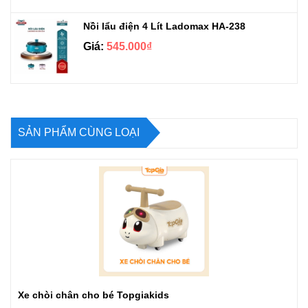
Nồi lẩu điện 4 Lít Ladomax HA-238
Giá:
545.000₫
SẢN PHẨM CÙNG LOẠI
Xe chòi chân cho bé Topgiakids