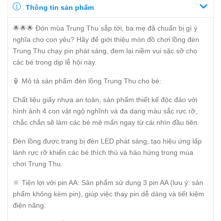
Thông tin sản phẩm
🌟🌟🌟 Đón mùa Trung Thu sắp tới, ba mẹ đã chuẩn bị gì ý
nghĩa cho con yêu? Hãy để giới thiệu món đồ chơi lồng đèn
Trung Thu chạy pin phát sáng, đem lại niềm vui sặc sỡ cho
các bé trong dịp lễ hội này.
🏮 Mô tả sản phẩm đèn lồng Trung Thu cho bé:
Chất liệu giấy nhựa an toàn, sản phẩm thiết kế độc đáo với
hình ảnh 4 con vật ngộ nghĩnh và đa dạng màu sắc rực rỡ,
chắc chắn sẽ làm các bé mê mẩn ngay từ cái nhìn đầu tiên.
Đèn lồng được trang bị đèn LED phát sáng, tạo hiệu ứng lấp
lánh rực rỡ khiến các bé thích thú và hào hứng trong mùa
chơi Trung Thu.
🔆 Tiện lợi với pin AA: Sản phẩm sử dụng 3 pin AA (lưu ý: sản
phẩm không kèm pin), giúp việc thay pin dễ dàng và tiết kiệm
điện năng.