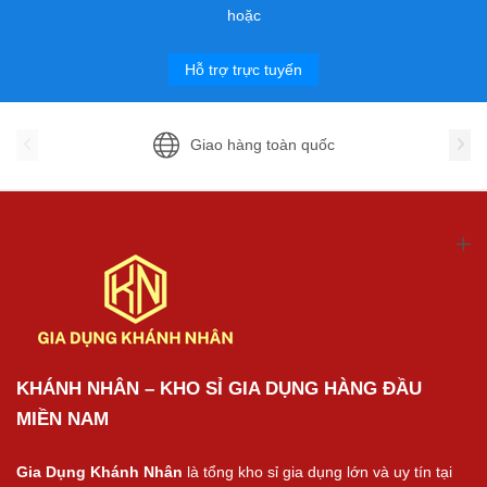
hoặc
Hỗ trợ trực tuyến
Giao hàng toàn quốc
KHÁNH NHÂN – KHO SỈ GIA DỤNG HÀNG ĐẦU
MIỀN NAM
Gia Dụng Khánh Nhân
là tổng kho sỉ gia dụng lớn và uy tín tại