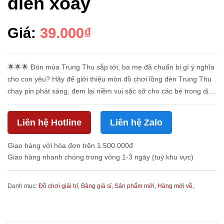
diễn xoay
Giá:
39.000₫
🌟🌟🌟 Đón mùa Trung Thu sắp tới, ba mẹ đã chuẩn bị gì ý nghĩa
cho con yêu? Hãy để giới thiệu món đồ chơi lồng đèn Trung Thu
chạy pin phát sáng, đem lại niềm vui sặc sỡ cho các bé trong dịp
lễ hội này. 🏮 Mô tả sản phẩm đèn lồng Trung Thu cho bé: ...
Liên hệ Hotline
Liên hệ Zalo
Giao hàng với hóa đơn trên 1.500.000đ
Giao hàng nhanh chóng trong vòng 1-3 ngày (tuỳ khu vực)
Danh mục:
Đồ chơi giải trí,
Bảng giá sỉ,
Sản phẩm mới,
Hàng mới về,