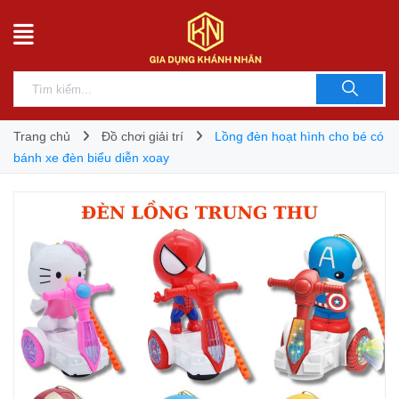
Trang chủ
Đồ chơi giải trí
Lồng đèn hoạt hình cho bé có
bánh xe đèn biểu diễn xoay