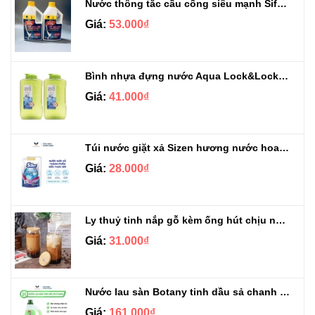
Nước thông tắc cầu cống siêu mạnh Sifa 1.4kg
Giá:
53.000₫
Bình nhựa đựng nước Aqua Lock&Lock 2.1L
Giá:
41.000₫
Túi nước giặt xả Sizen hương nước hoa 500 ml
Giá:
28.000₫
Ly thuỷ tinh nắp gỗ kèm ống hút chịu nhiệt 500ml
Giá:
31.000₫
Nước lau sàn Botany tinh dầu sả chanh chai 3.9kg
Giá:
161.000₫