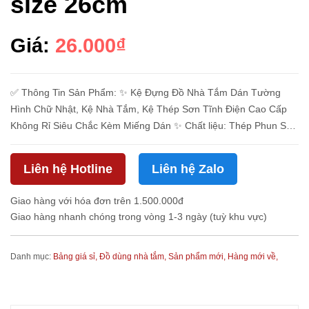
size 26cm
Giá:
26.000₫
✅ Thông Tin Sản Phẩm: ✨ Kệ Đựng Đồ Nhà Tắm Dán Tường
Hình Chữ Nhật, Kệ Nhà Tắm, Kệ Thép Sơn Tĩnh Điện Cao Cấp
Không Rỉ Siêu Chắc Kèm Miếng Dán ✨ Chất liệu: Thép Phun Sơn
Tĩnh Điện ✨ Màu sắc: Đen ✅ Ưu điểm nổi bật: ✨ Miếng Dán S...
Liên hệ Hotline
Liên hệ Zalo
Giao hàng với hóa đơn trên 1.500.000đ
Giao hàng nhanh chóng trong vòng 1-3 ngày (tuỳ khu vực)
Danh mục:
Bảng giá sỉ,
Đồ dùng nhà tắm,
Sản phẩm mới,
Hàng mới về,