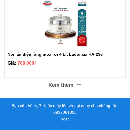
Nồi lẩu điện lòng inox rời 4 Lít Ladomax HA-236
Giá:
709.000₫
Xem thêm
Bạn cần hỗ trợ? Nhấc máy lên và gọi ngay cho chúng tôi -
0937061895
hoặc