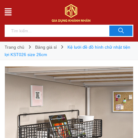
Trang chủ
Bảng giá sỉ
Kệ lưới đề đồ hình chữ nhật tiện
lợi KST026 size 26cm