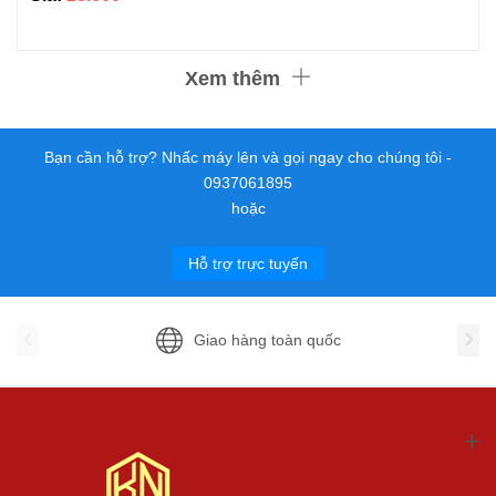
Xem thêm
Bạn cần hỗ trợ? Nhấc máy lên và gọi ngay cho chúng tôi -
0937061895
hoặc
Hỗ trợ trực tuyến
Giao hàng toàn quốc