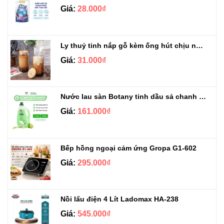
Giá:
28.000₫
Ly thuỷ tinh nắp gỗ kèm ống hút chịu nhiệt 500ml
Giá:
31.000₫
Nước lau sàn Botany tinh dầu sả chanh chai 3.9kg
Giá:
161.000₫
Bếp hồng ngoại cảm ứng Gropa G1-602
Giá:
295.000₫
Nồi lẩu điện 4 Lít Ladomax HA-238
Giá:
545.000₫