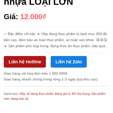
nhựa LOẠI LỚN
Giá:
12.000₫
✅ Đặc điểm nổi bật: 🔸 Hộp đựng thực phẩm tủ lạnh inox 304 độ
bền cao, đảm bảo an toàn thực phẩm, an toàn sức khỏe. 😘😘😘
🔸 Sản phẩm phù hợp trong: đựng thức ăn thực phẩm, bảo quản
thức ăn trong tủ lạnh, ướp thực phẩm... 🔸 Hộp bả...
Liên hệ Hotline
Liên hệ Zalo
Giao hàng với hóa đơn trên 1.500.000đ
Giao hàng nhanh chóng trong vòng 1-3 ngày (tuỳ khu vực)
Danh mục:
Hộp, túi đựng thực phẩm,
Bảng giá sỉ,
Đồ Gia Dụng,
Sản phẩm
mới,
Hàng mới về,