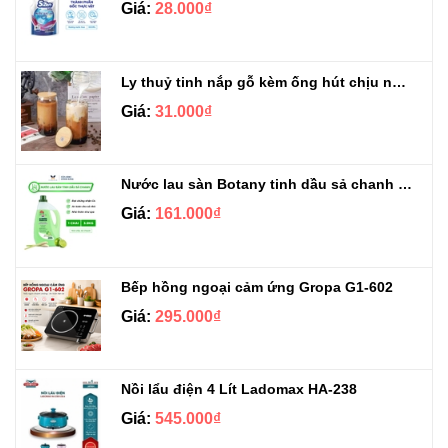
Giá:
28.000₫
Ly thuỷ tinh nắp gỗ kèm ống hút chịu nhiệt 500ml
Giá:
31.000₫
Nước lau sàn Botany tinh dầu sả chanh chai 3.9kg
Giá:
161.000₫
Bếp hồng ngoại cảm ứng Gropa G1-602
Giá:
295.000₫
Nồi lẩu điện 4 Lít Ladomax HA-238
Giá:
545.000₫