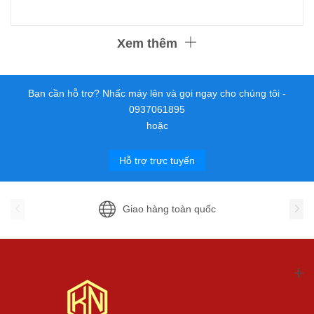
Xem thêm
Bạn cần hỗ trợ? Nhấc máy lên và gọi ngay cho chúng tôi -
0937061895
hoặc
Hỗ trợ trực tuyến
Giao hàng toàn quốc