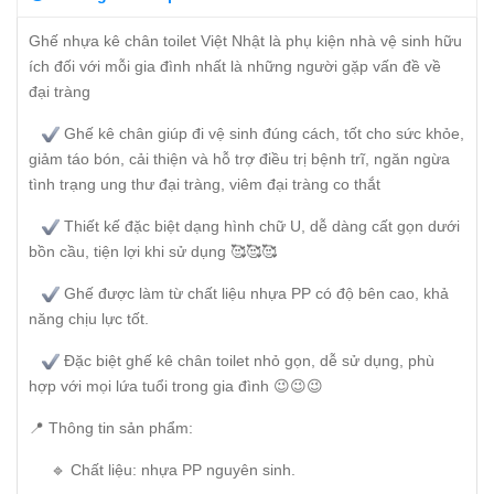
Ghế nhựa kê chân toilet Việt Nhật là phụ kiện nhà vệ sinh hữu
ích đối với mỗi gia đình nhất là những người gặp vấn đề về
đại tràng
Ghế kê chân giúp đi vệ sinh đúng cách, tốt cho sức khỏe,
giảm táo bón, cải thiện và hỗ trợ điều trị bệnh trĩ, ngăn ngừa
tình trạng ung thư đại tràng, viêm đại tràng co thắt
Thiết kế đặc biệt dạng hình chữ U, dễ dàng cất gọn dưới
bồn cầu, tiện lợi khi sử dụng 🥰🥰🥰
Ghế được làm từ chất liệu nhựa PP có độ bên cao, khả
năng chịu lực tốt.
Đặc biệt ghế kê chân toilet nhỏ gọn, dễ sử dụng, phù
hợp với mọi lứa tuổi trong gia đình 😉😉😉
📍 Thông tin sản phẩm:
🔹 Chất liệu: nhựa PP nguyên sinh.