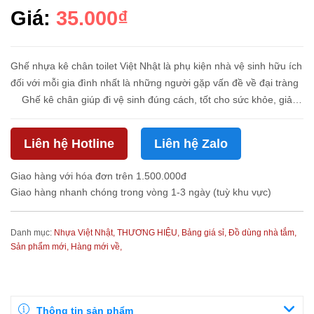
Giá:
35.000₫
Ghế nhựa kê chân toilet Việt Nhật là phụ kiện nhà vệ sinh hữu ích
đối với mỗi gia đình nhất là những người gặp vấn đề về đại tràng
Ghế kê chân giúp đi vệ sinh đúng cách, tốt cho sức khỏe, giảm
táo bón, cải thiện và hỗ trợ điều trị bệ...
Liên hệ Hotline
Liên hệ Zalo
Giao hàng với hóa đơn trên 1.500.000đ
Giao hàng nhanh chóng trong vòng 1-3 ngày (tuỳ khu vực)
Danh mục:
Nhựa Việt Nhật,
THƯƠNG HIỆU,
Bảng giá sỉ,
Đồ dùng nhà tắm,
Sản phẩm mới,
Hàng mới về,
Thông tin sản phẩm