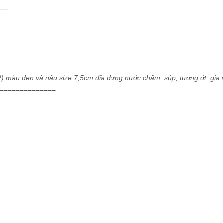
) màu đen và nâu size 7,5cm đĩa đựng nước chấm, súp, tương ớt, gia 
==============