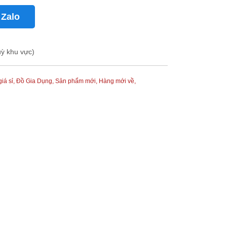
 Zalo
uỳ khu vực)
iá sỉ,
Đồ Gia Dụng,
Sản phẩm mới,
Hàng mới về,