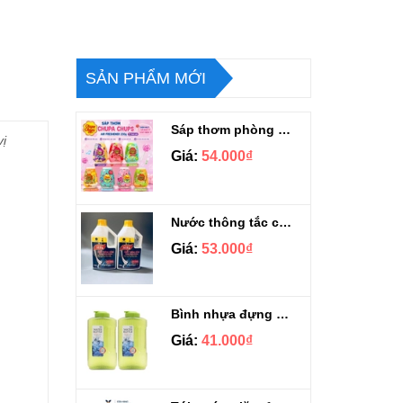
SẢN PHẨM MỚI
Sáp thơm phòng Chupa Chups Thái Lan 230g
vị
Giá:
54.000₫
Nước thông tắc cầu cống siêu mạnh Sifa 1.4kg
Giá:
53.000₫
Bình nhựa đựng nước Aqua Lock&Lock 2.1L
Giá:
41.000₫