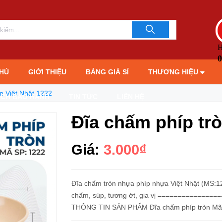
LIÊN HỆ TƯ 
093706189
H
0
HỦ
GIỚI THIỆU
BẢNG GIÁ SỈ
THƯƠNG HIỆU
n Việt Nhật 1222
ÁCH BẢO HÀNH
TIN TỨC
LIÊN HỆ
Đĩa chấm phíp trò
Giá:
3.000₫
Đĩa chấm tròn nhựa phíp nhựa Việt Nhật (MS:1
chấm, súp, tương ớt, gia vị =============
THÔNG TIN SẢN PHẨM Đĩa chấm 