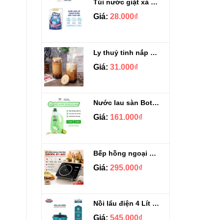
Túi nước giặt xả Sizen hương nước hoa 500 ml
Giá:
28.000₫
Ly thuỷ tinh nắp gỗ kèm ống hút chịu nhiệt 500ml
Giá:
31.000₫
Nước lau sàn Botany tinh dầu sả chanh chai 3.9kg
Giá:
161.000₫
Bếp hồng ngoại cảm ứng Gropa G1-602
Giá:
295.000₫
Nồi lẩu điện 4 Lít Ladomax HA-238
Giá:
545.000₫