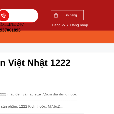
VẤN
LIÊN HỆ ĐẶT HÀNG
5
0937061895
Giỏ hàng
OTLINE 24/7
Đăng ký
/
Đăng nhập
937061895
n Việt Nhật 1222
222) màu đen và nâu size 7,5cm đĩa đựng nước
=========================================
phíp tròn Mã sản phẩm: 1222 Kích thước: M7.5xĐ...