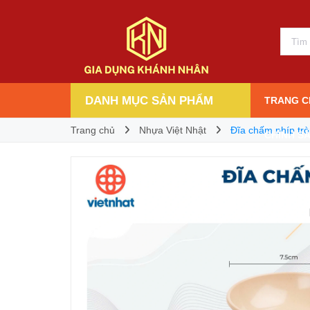
Đĩa chấm phíp tròn Việt Nhật 1222
3.000₫
Giá bán:
DANH MỤC SẢN PHẨM
TRANG C
Trang chủ
Nhựa Việt Nhật
Đĩa chấm phíp trò
CHÍNH S