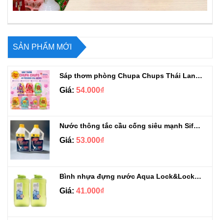
SẢN PHẨM MỚI
Sáp thơm phòng Chupa Chups Thái Lan 230g
Giá:
54.000₫
Nước thông tắc cầu cống siêu mạnh Sifa 1.4kg
Giá:
53.000₫
Bình nhựa đựng nước Aqua Lock&Lock 2.1L
Giá:
41.000₫