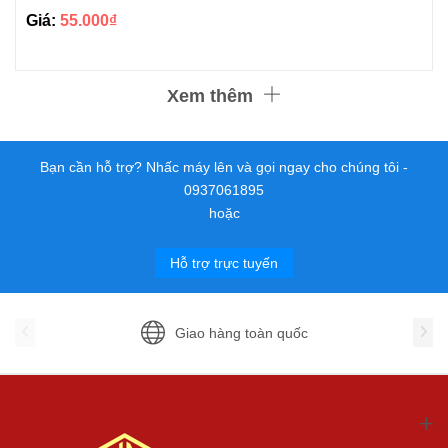
Giá:
55.000₫
Xem thêm
Bạn cần hỗ trợ? Nhấc máy lên và gọi ngay cho chúng tôi -
0937061895
hoặc
Hỗ trợ trực tuyến
Giao hàng toàn quốc