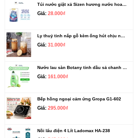
Túi nước giặt xả Sizen hương nước hoa 500 ml
Giá:
28.000₫
Ly thuỷ tinh nắp gỗ kèm ống hút chịu nhiệt 500ml
Giá:
31.000₫
Nước lau sàn Botany tinh dầu sả chanh chai 3.9kg
Giá:
161.000₫
Bếp hồng ngoại cảm ứng Gropa G1-602
Giá:
295.000₫
Nồi lẩu điện 4 Lít Ladomax HA-238