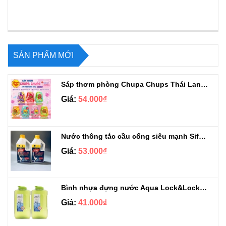
SẢN PHẨM MỚI
Sáp thơm phòng Chupa Chups Thái Lan 230g
Giá:
54.000₫
Nước thông tắc cầu cống siêu mạnh Sifa 1.4kg
Giá:
53.000₫
Bình nhựa đựng nước Aqua Lock&Lock 2.1L
Giá:
41.000₫