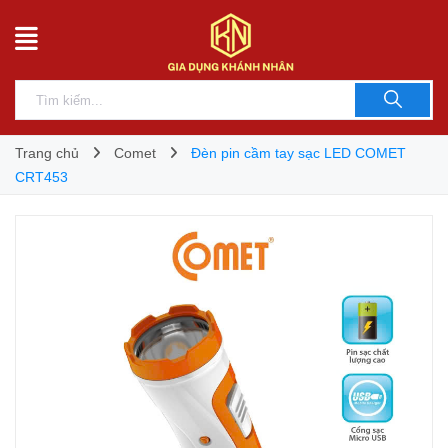
Trang chủ
Comet
Đèn pin cầm tay sạc LED COMET
CRT453