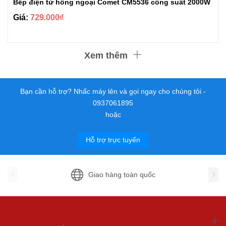
Bếp điện từ hồng ngoại Comet CM5536 công suất 2000W
Giá:
729.000₫
Xem thêm
Bạn cần hỗ trợ? Nhấc máy lên và gọi ngay cho chúng tôi -
0937061895
hoặc
Hỗ trợ trực tuyến
Giao hàng toàn quốc