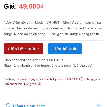
Giá:
49.000₫
* Đặc điểm nổi bật – Model: CRT453 – Nhựa ABS an toàn khi sử
dụng – Thiết kế đa năng: Vừa là đèn pin, Đèn bàn – Chế độ chiếu
sáng: 02 chế độ chiếu sáng – Thời gian sử dụng: 4 tiếng liên tục
+ Đèn pin: 01 bóng LED siêu sáng TORCH LAMP công suất 1W
...
Liên hệ Hotline
Liên hệ Zalo
Giao hàng với hóa đơn trên 1.500.000đ
Giao hàng nhanh chóng trong vòng 1-3 ngày (tuỳ khu vực)
Danh mục:
Comet,
Dụng cụ và thiết bị tiện ích,
THƯƠNG HIỆU,
Bảng giá sỉ,
Sản phẩm mới,
Hàng mới về,
Thông tin sản phẩm