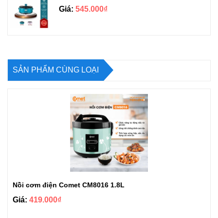
Giá:
545.000₫
SẢN PHẨM CÙNG LOẠI
Nồi cơm điện Comet CM8016 1.8L
Giá:
419.000₫