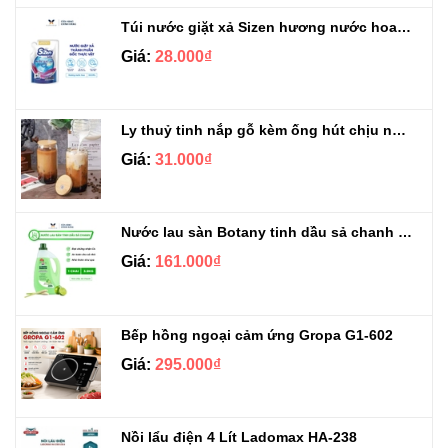
Túi nước giặt xả Sizen hương nước hoa 500 ml
Giá:
28.000₫
Ly thuỷ tinh nắp gỗ kèm ống hút chịu nhiệt 500ml
Giá:
31.000₫
Nước lau sàn Botany tinh dầu sả chanh chai 3.9kg
Giá:
161.000₫
Bếp hồng ngoại cảm ứng Gropa G1-602
Giá:
295.000₫
Nồi lẩu điện 4 Lít Ladomax HA-238