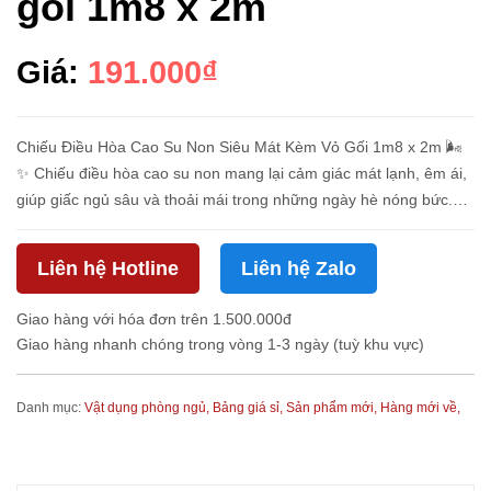
gối 1m8 x 2m
Giá:
191.000₫
Chiếu Điều Hòa Cao Su Non Siêu Mát Kèm Vỏ Gối 1m8 x 2m 🌬️
✨ Chiếu điều hòa cao su non mang lại cảm giác mát lạnh, êm ái,
giúp giấc ngủ sâu và thoải mái trong những ngày hè nóng bức.
Kèm vỏ gối tiện lợi, dễ tháo giặt, chất liệu cao su non đàn hồi, ...
Liên hệ Hotline
Liên hệ Zalo
Giao hàng với hóa đơn trên 1.500.000đ
Giao hàng nhanh chóng trong vòng 1-3 ngày (tuỳ khu vực)
Danh mục:
Vật dụng phòng ngủ,
Bảng giá sỉ,
Sản phẩm mới,
Hàng mới về,