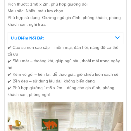
Kích thước: 1m8 x 2m, phù hợp giường đôi
Màu sắc: Nhiều màu lựa chọn
Phù hợp sử dụng: Giường ngủ gia đình, phòng khách, phòng
khách sạn, nghỉ trưa
Ưu Điểm Nổi Bật
✔️ Cao su non cao cấp – mềm mại, đàn hồi, nâng đỡ cơ thể
tối ưu
✔️ Siêu mát – thoáng khí, giúp ngủ sâu, thoải mái trong ngày
hè
✔️ Kèm vỏ gối – tiện lợi, dễ tháo giặt, giữ chiếu luôn sạch sẽ
✔️ Bền đẹp – sử dụng lâu dài, không biến dạng
✔️ Phù hợp giường 1m8 x 2m – dùng cho gia đình, phòng
khách sạn, phòng nghỉ