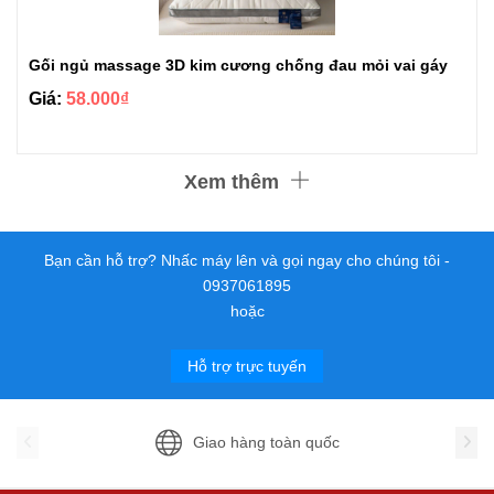
Gối ngủ massage 3D kim cương chống đau mỏi vai gáy
Giá:
58.000₫
Xem thêm
Bạn cần hỗ trợ? Nhấc máy lên và gọi ngay cho chúng tôi -
0937061895
hoặc
Hỗ trợ trực tuyến
Giao hàng toàn quốc