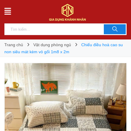
Trang chủ
Vật dụng phòng ngủ
Chiếu điều hoà cao su
non siêu mát kèm vỏ gối 1m8 x 2m