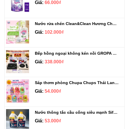
Giá:
66.000₫
Nước rửa chén Clean&Clean Hương Chanh Can 5L
Giá:
102.000₫
Bếp hồng ngoại không kén nồi GROPA G1-608
Giá:
338.000₫
Sáp thơm phòng Chupa Chups Thái Lan 230g
Giá:
54.000₫
Nước thông tắc cầu cống siêu mạnh Sifa 1.4kg
Giá:
53.000₫