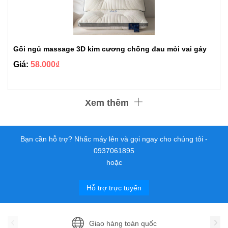
Gối ngủ massage 3D kim cương chống đau mỏi vai gáy
Giá:
58.000₫
Xem thêm
Bạn cần hỗ trợ? Nhấc máy lên và gọi ngay cho chúng tôi -
0937061895
hoặc
Hỗ trợ trực tuyến
Giao hàng toàn quốc