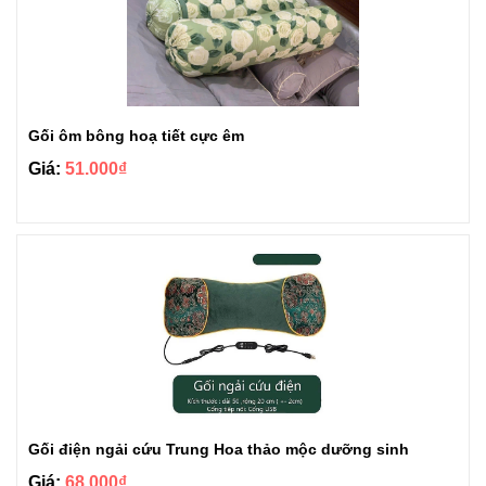
Gối ôm bông hoạ tiết cực êm
Giá:
51.000₫
Gối điện ngải cứu Trung Hoa thảo mộc dưỡng sinh
Giá:
68.000₫