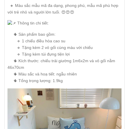
🔸 Màu sắc mẫu mã đa dạng, phong phú, mẫu mã phù hợp
với trẻ nhỏ và người lớn tuổi. 😍😍😍
Thông tin chi tiết:
🌵 Sản phẩm bao gồm:
🔹 1 chiếu điều hòa cao su
🔹 Tặng kèm 2 vỏ gối cùng màu với chiếu
🔹 Tặng kèm túi đựng tiện lợi
🌵 Kích thước: chiếu trải giường 1m6x2m và vỏ gối nằm
46x70cm
🌵 Màu sắc và hoạ tiết: ngẫu nhiên
🌵 Tổng trọng lượng: 1.9kg