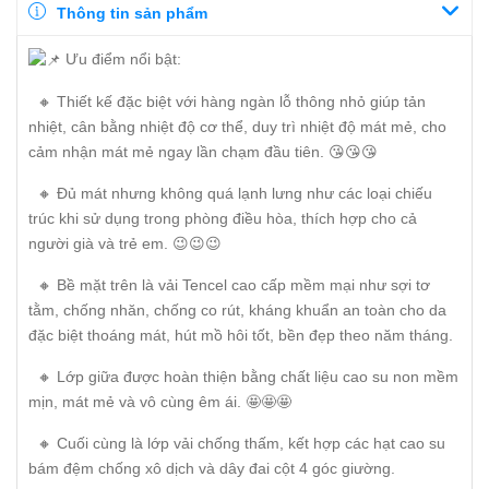
Thông tin sản phẩm
Ưu điểm nổi bật:
🔸 Thiết kế đặc biệt với hàng ngàn lỗ thông nhỏ giúp tản
nhiệt, cân bằng nhiệt độ cơ thể, duy trì nhiệt độ mát mẻ, cho
cảm nhận mát mẻ ngay lần chạm đầu tiên. 😘😘😘
🔸 Đủ mát nhưng không quá lạnh lưng như các loại chiếu
trúc khi sử dụng trong phòng điều hòa, thích hợp cho cả
người già và trẻ em. 😉😉😉
🔸 Bề mặt trên là vải Tencel cao cấp mềm mại như sợi tơ
tằm, chống nhăn, chống co rút, kháng khuẩn an toàn cho da
đặc biệt thoáng mát, hút mồ hôi tốt, bền đẹp theo năm tháng.
🔸 Lớp giữa được hoàn thiện bằng chất liệu cao su non mềm
mịn, mát mẻ và vô cùng êm ái. 🤩🤩🤩
🔸 Cuối cùng là lớp vải chống thấm, kết hợp các hạt cao su
bám đệm chống xô dịch và dây đai cột 4 góc giường.