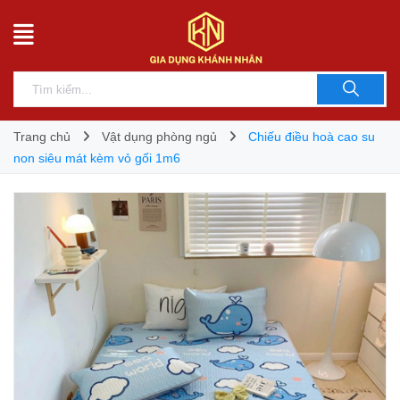
Trang chủ
Vật dụng phòng ngủ
Chiếu điều hoà cao su
non siêu mát kèm vỏ gối 1m6