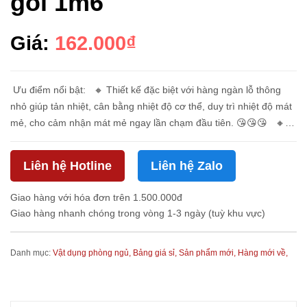
gối 1m6
Giá:
162.000₫
Ưu điểm nổi bật: 🔸 Thiết kế đặc biệt với hàng ngàn lỗ thông
nhỏ giúp tản nhiệt, cân bằng nhiệt độ cơ thể, duy trì nhiệt độ mát
mẻ, cho cảm nhận mát mẻ ngay lần chạm đầu tiên. 😘😘😘 🔸
Đủ mát nhưng không quá lạnh lưng như...
Liên hệ Hotline
Liên hệ Zalo
Giao hàng với hóa đơn trên 1.500.000đ
Giao hàng nhanh chóng trong vòng 1-3 ngày (tuỳ khu vực)
Danh mục:
Vật dụng phòng ngủ,
Bảng giá sỉ,
Sản phẩm mới,
Hàng mới về,