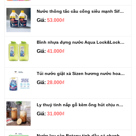
Nước thông tắc cầu cống siêu mạnh Sifa 1.4kg
Giá:
53.000₫
Bình nhựa đựng nước Aqua Lock&Lock 2.1L
Giá:
41.000₫
Túi nước giặt xả Sizen hương nước hoa 500 ml
Giá:
28.000₫
Ly thuỷ tinh nắp gỗ kèm ống hút chịu nhiệt 500ml
Giá:
31.000₫
Nước lau sàn Botany tinh dầu sả chanh chai 3.9kg