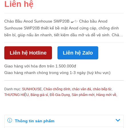
Liên hệ
Chảo Bầu Anod Sunhouse SWP20B 🍳✨ Chảo bầu Anod
Sunhouse SWP20B thiết kế bề mặt Anod cứng cáp, chống dính
bền bỉ, giúp nấu ăn nhanh, tiết kiệm dầu mỡ và dễ vệ sinh. Chảo
lý tưởng để xào, rán, chiên hoặc chế biến các món ăn cho gia
đình. Thông Tin ...
Liên hệ Hotline
Liên hệ Zalo
Giao hàng với hóa đơn trên 1.500.000đ
Giao hàng nhanh chóng trong vòng 1-3 ngày (tuỳ khu vực)
Danh mục:
SUNHOUSE,
Chảo chống dính, chảo vân đá, chảo bếp từ,
THƯƠNG HIỆU,
Bảng giá sỉ,
Đồ Gia Dụng,
Sản phẩm mới,
Hàng mới về,
Thông tin sản phẩm