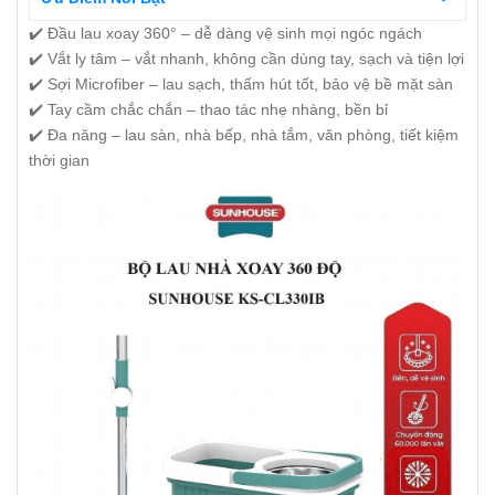
✔️ Đầu lau xoay 360° – dễ dàng vệ sinh mọi ngóc ngách
✔️ Vắt ly tâm – vắt nhanh, không cần dùng tay, sạch và tiện lợi
✔️ Sợi Microfiber – lau sạch, thấm hút tốt, bảo vệ bề mặt sàn
✔️ Tay cầm chắc chắn – thao tác nhẹ nhàng, bền bỉ
✔️ Đa năng – lau sàn, nhà bếp, nhà tắm, văn phòng, tiết kiệm
thời gian