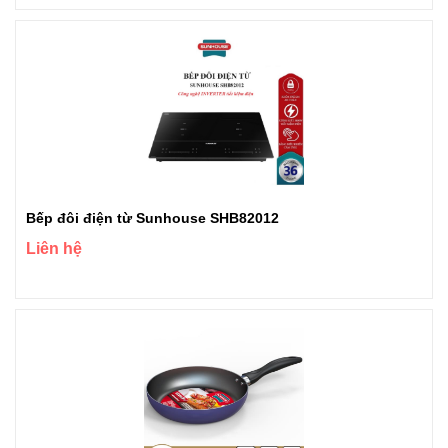
Bếp đôi điện từ Sunhouse SHB82012
Liên hệ