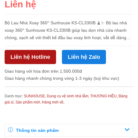
Liên hệ
Bộ Lau Nhà Xoay 360° Sunhouse KS-CL330IB 🧹✨ Bộ lau nhà
xoay 360° Sunhouse KS-CL330IB giúp lau dọn nhà cửa nhanh
chóng, sạch sẽ với thiết kế đầu lau xoay linh hoạt, vắt dễ dàng
mà không cần dùng tay. Tay cầm chắc chắn, thân thiện, tiết kiệm
thời g...
Liên hệ Hotline
Liên hệ Zalo
Giao hàng với hóa đơn trên 1.500.000đ
Giao hàng nhanh chóng trong vòng 1-3 ngày (tuỳ khu vực)
Danh mục:
SUNHOUSE,
Dụng cụ vệ sinh nhà tắm,
THƯƠNG HIỆU,
Bảng
giá sỉ,
Sản phẩm mới,
Hàng mới về,
Thông tin sản phẩm