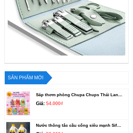
SẢN PHẨM MỚI
Sáp thơm phòng Chupa Chups Thái Lan 230g
Giá:
54.000₫
Nước thông tắc cầu cống siêu mạnh Sifa 1.4kg