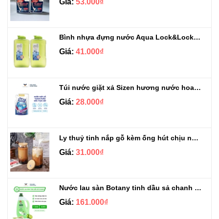
Giá:
53.000₫
Bình nhựa đựng nước Aqua Lock&Lock 2.1L
Giá:
41.000₫
Túi nước giặt xả Sizen hương nước hoa 500 ml
Giá:
28.000₫
Ly thuỷ tinh nắp gỗ kèm ống hút chịu nhiệt 500ml
Giá:
31.000₫
Nước lau sàn Botany tinh dầu sả chanh chai 3.9kg
Giá:
161.000₫