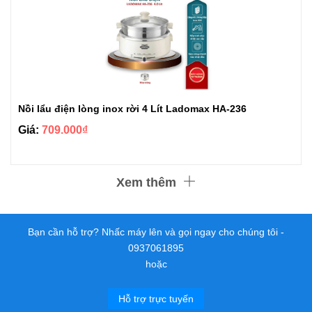
Nồi lẩu điện lòng inox rời 4 Lít Ladomax HA-236
Giá:
709.000₫
Xem thêm
Bạn cần hỗ trợ? Nhấc máy lên và gọi ngay cho chúng tôi -
0937061895
hoặc
Hỗ trợ trực tuyến