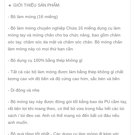
🔸 GIỚI THIỆU SẢN PHẨM:
- Bộ làm móng (16 miếng)
- Bộ làm móng chuyên nghiệp Chứa 16 miếng dụng cụ làm
móng tay và móng chân cho ba chức năng, bao gồm chăm
sóc tay, chăm sóc da mặt và chăm sóc chân. Bộ móng chân
làm móng này có mọi thứ bạn cần.
- Bộ dụng cụ 100% bằng thép không gỉ
- Tất cả các bộ làm móng được làm bằng thép không gỉ chất
lượng cao với độ bền và độ cứng cao hơn, sắc bén và bền.
- Di động và nhẹ
- Bộ móng tay này được đóng gói tốt bằng bao da PU cầm tay,
rất tiện lợi khi mang theo, có thể bỏ vừa trong hầu hết các túi
xách / túi đeo vai. Anh có thể mang nó đến bất cứ đâu nếu
anh muốn.
- Bộ quà tặng tốt nhất - Các dụng cụ làm móng đi kèm với