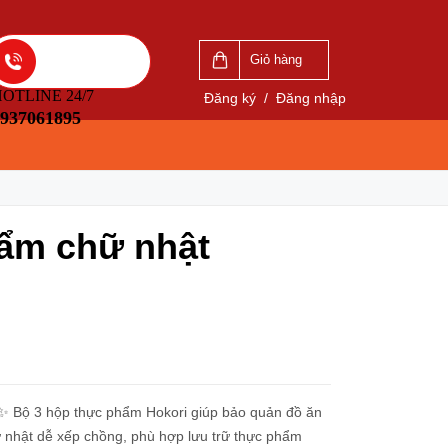
VẤN
LIÊN HỆ ĐẶT HÀNG
5
0937061895
Giỏ hàng
OTLINE 24/7
Đăng ký
/
Đăng nhập
937061895
hẩm chữ nhật
 Bộ 3 hộp thực phẩm Hokori giúp bảo quản đồ ăn
hữ nhật dễ xếp chồng, phù hợp lưu trữ thực phẩm