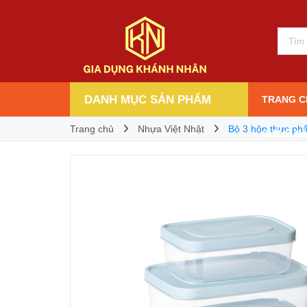
Bộ 3 hộp thực phẩm chữ nhật Hokori 6533
30.000₫
Giá bán:
DANH MỤC SẢN PHẨM
TRANG C
Trang chủ
Nhựa Việt Nhật
Bộ 3 hộp thực ph
CHÍNH S