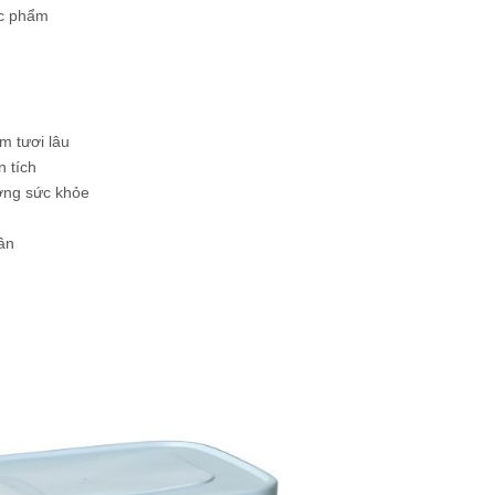
ực phẩm
m tươi lâu
n tích
ởng sức khỏe
hân