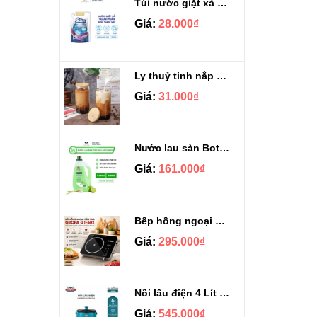
Túi nước giặt xả Sizen hương nước hoa 500 ml
Giá:
28.000₫
Ly thuỷ tinh nắp gỗ kèm ống hút chịu nhiệt 500ml
Giá:
31.000₫
Nước lau sàn Botany tinh dầu sả chanh chai 3.9kg
Giá:
161.000₫
Bếp hồng ngoại cảm ứng Gropa G1-602
Giá:
295.000₫
Nồi lẩu điện 4 Lít Ladomax HA-238
Giá:
545.000₫