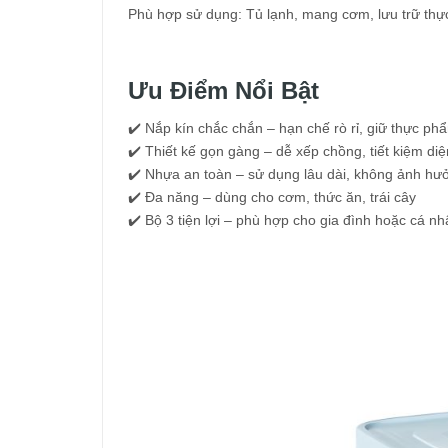
Phù hợp sử dụng: Tủ lạnh, mang cơm, lưu trữ th
Ưu Điểm Nổi Bật
✔️ Nắp kín chắc chắn – hạn chế rò rỉ, giữ thực phẩ
✔️ Thiết kế gọn gàng – dễ xếp chồng, tiết kiệm diệ
✔️ Nhựa an toàn – sử dụng lâu dài, không ảnh hư
✔️ Đa năng – dùng cho cơm, thức ăn, trái cây
✔️ Bộ 3 tiện lợi – phù hợp cho gia đình hoặc cá n