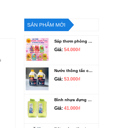
SẢN PHẨM MỚI
Sáp thơm phòng Chupa Chups Thái Lan 230g
Giá:
54.000₫
ù
Nước thông tắc cầu cống siêu mạnh Sifa 1.4kg
Giá:
53.000₫
Bình nhựa đựng nước Aqua Lock&Lock 2.1L
Giá:
41.000₫