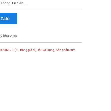
 Thông Tin Sản ...
 Zalo
uỳ khu vực)
HƯƠNG HIỆU,
Bảng giá sỉ,
Đồ Gia Dụng,
Sản phẩm mới,