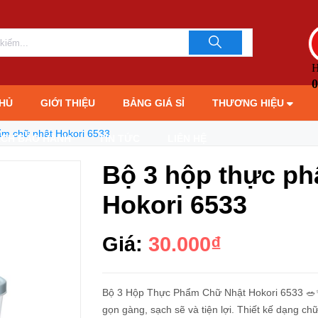
LIÊN HỆ TƯ 
093706189
H
0
HỦ
GIỚI THIỆU
BẢNG GIÁ SỈ
THƯƠNG HIỆU
ẩm chữ nhật Hokori 6533
ÁCH BẢO HÀNH
TIN TỨC
LIÊN HỆ
Bộ 3 hộp thực p
Hokori 6533
Giá:
30.000₫
Bộ 3 Hộp Thực Phẩm Chữ Nhật Hokori 6533 🥗✨
gọn gàng, sạch sẽ và tiện lợi. Thiết kế dạng c