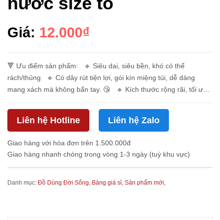
nước size to
Giá:
12.000₫
🔻 Ưu điểm sản phẩm: 🔹 Siêu dai, siêu bền, khó có thể
rách/thủng 🔹 Có dây rút tiện lợi, gói kín miệng túi, dễ dàng
mang xách mà không bẩn tay. 😘 🔹 Kích thước rộng rãi, tối ưu
để ứng dụng cho mọi sinh ho...
Liên hệ Hotline
Liên hệ Zalo
Giao hàng với hóa đơn trên 1.500.000đ
Giao hàng nhanh chóng trong vòng 1-3 ngày (tuỳ khu vực)
Danh mục:
Đồ Dùng Đời Sống,
Bảng giá sỉ,
Sản phẩm mới,