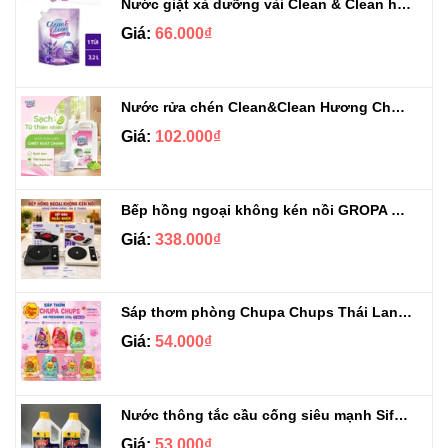
Nước giặt xả dưỡng vải Clean & Clean hương Violet 3.2kg
Giá:
66.000₫
Nước rửa chén Clean&Clean Hương Chanh Can 5L
Giá:
102.000₫
Bếp hồng ngoại không kén nồi GROPA G1-608
Giá:
338.000₫
Sáp thơm phòng Chupa Chups Thái Lan 230g
Giá:
54.000₫
Nước thông tắc cầu cống siêu mạnh Sifa 1.4kg
Giá:
53.000₫