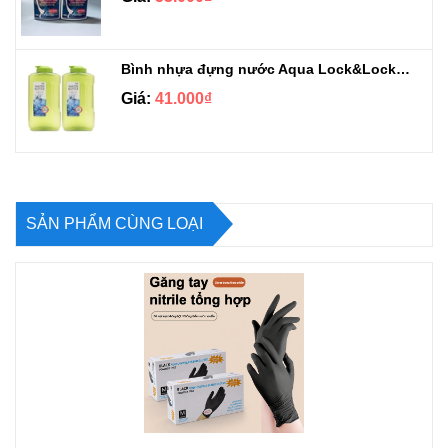
Bình nhựa đựng nước Aqua Lock&Lock 2.1L
Giá:
41.000₫
SẢN PHẨM CÙNG LOẠI