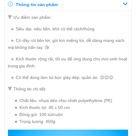
Thông tin sản phẩm
🔻 Ưu điểm sản phẩm:
🔹 Siêu dai, siêu bền, khó có thể rách/thủng
🔹 Có dây rút tiện lợi, gói kín miệng túi, dễ dàng mang xách
mà không bẩn tay. 😘
🔹 Kích thước rộng rãi, tối ưu để ứng dụng cho mọi sinh hoạt
trong gia đình.
🔹 Có thể dùng làm túi bọc giày dép, quần áo. 😉😉😉
🔻 Thông tin chi tiết:
🔸 Chất liệu: nhựa dẻo chịu nhiệt polyethylene (PE)
🔸 Kích thước túi: 45 x 50 cm
🔸 Đóng gói: 100 túi/cuộn
🔸 Trọng lượng: 450g