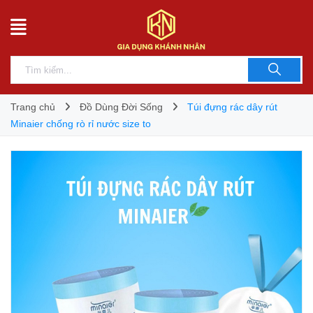
Trang chủ
Đồ Dùng Đời Sống
Túi đựng rác dây rút
Minaier chống rò rỉ nước size to