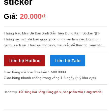
sticker
Giá:
20.000₫
Thùng Rác Mini Để Bàn Xinh Xắn Tiện Dụng Kèm Sticker 🗑️✨
Thùng rác mini để bàn giúp giữ không gian làm việc luôn gọn
gàng, sạch sẽ. Thiết kế nhỏ xinh, màu sắc dễ thương, kèm sticker
trang trí giúp bạn tùy ý decor theo sở thích, phù hợp đặt trên b...
Liên hệ Hotline
Liên hệ Zalo
Giao hàng với hóa đơn trên 1.500.000đ
Giao hàng nhanh chóng trong vòng 1-3 ngày (tuỳ khu vực)
Danh mục:
Đồ Dùng Đời Sống,
Bảng giá sỉ,
Sản phẩm mới,
Hàng mới về,