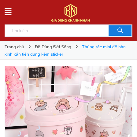
Trang chủ
Đồ Dùng Đời Sống
Thùng rác mini để bàn
xinh xắn tiện dụng kèm sticker