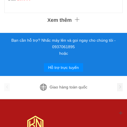
Xem thêm
Bạn cần hỗ trợ? Nhấc máy lên và gọi ngay cho chúng tôi -
0937061895
hoặc
Hỗ trợ trực tuyến
Giao hàng toàn quốc