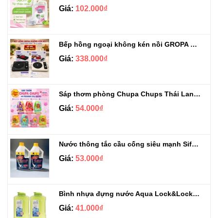
Giá:
102.000₫
Bếp hồng ngoại không kén nồi GROPA G1-608
Giá:
338.000₫
Sáp thơm phòng Chupa Chups Thái Lan 230g
Giá:
54.000₫
Nước thông tắc cầu cống siêu mạnh Sifa 1.4kg
Giá:
53.000₫
Bình nhựa đựng nước Aqua Lock&Lock 2.1L
Giá:
41.000₫