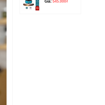
Giá:
545.000₫