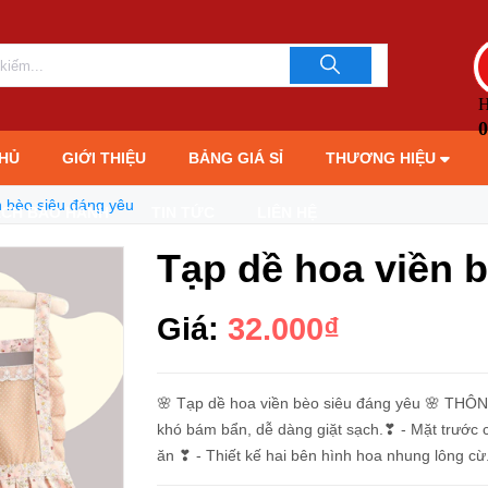
LIÊN HỆ TƯ 
093706189
H
0
HỦ
GIỚI THIỆU
BẢNG GIÁ SỈ
THƯƠNG HIỆU
n bèo siêu đáng yêu
ÁCH BẢO HÀNH
TIN TỨC
LIÊN HỆ
Tạp dề hoa viền 
Giá:
32.000₫
🌸 Tạp dề hoa viền bèo siêu đáng yêu 🌸 THÔNG TIN SẢN PHẨM: - Chấ
khó bám bẩn, dễ dàng giặt sạch.❣ - Mặt trước c
ăn ❣ - Thiết kế hai bên hình hoa nhung lông cừ.