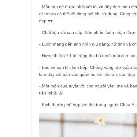
- Mẫu tạp dề được phối với túi và dây đeo màu đe
cài nhựa có thể dễ dàng nới khi sử dụng. Cùng vớ
đẹp.♥♥
- Chất liệu vải cao cấp. Sản phẩm luôn nhận được 
- Luôn mang đến ánh nhìn dịu dàng, nữ tính và ch
- Được thiết kế 1 túi rộng tha hồ thoải mái cho bạn
- Bảo vệ bạn khi làm bếp. Chống văng, dơ quần á
làm dây vết bẩn vào quần áo khi nấu ăn, dọn dẹp
- Một món quà tuyệt vời cho người yêu, mẹ và bạ
tiện lợi 🌼 🌼
- Kích thước phù hợp với thể trạng người Châu Á