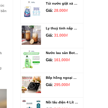
Túi nước giặt xả Sizen hương nước hoa 500 ml
cúc
Giá:
28.000₫
à bền
Ly thuỷ tinh nắp gỗ kèm ống hút chịu nhiệt 500ml
Giá:
31.000₫
Nước lau sàn Botany tinh dầu sả chanh chai 3.9kg
nh
Giá:
161.000₫
g
Bếp hồng ngoại cảm ứng Gropa G1-602
Giá:
295.000₫
Nồi lẩu điện 4 Lít Ladomax HA-238