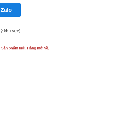
 Zalo
uỳ khu vực)
,
Sản phẩm mới,
Hàng mới về,