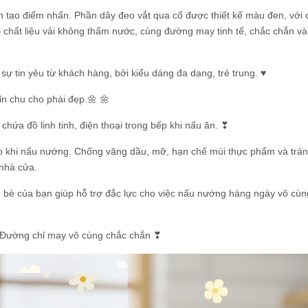
n tạo điểm nhấn. Phần dây đeo vắt qua cổ được thiết kế màu đen, với 
i chất liệu vải không thấm nước, cùng đường may tinh tế, chắc chắn v
sự tin yêu từ khách hàng, bởi kiểu dáng đa dạng, trẻ trung. ♥
ỉn chu cho phái đẹp.🌼 🌼
 chứa đồ linh tinh, điện thoại trong bếp khi nấu ăn. ❣
o khi nấu nướng. Chống văng dầu, mỡ, hạn chế mùi thực phẩm và trá
 nhà cửa.
n bè của bạn giúp hỗ trợ đắc lực cho việc nấu nướng hàng ngày vô cùn
. Đường chỉ may vô cùng chắc chắn ❣