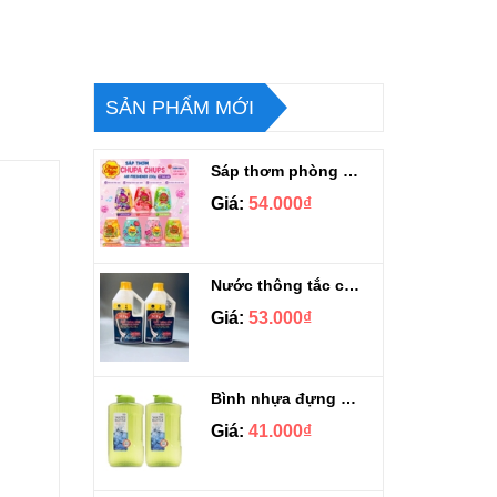
SẢN PHẨM MỚI
Sáp thơm phòng Chupa Chups Thái Lan 230g
Giá:
54.000₫
Nước thông tắc cầu cống siêu mạnh Sifa 1.4kg
Giá:
53.000₫
Bình nhựa đựng nước Aqua Lock&Lock 2.1L
Giá:
41.000₫