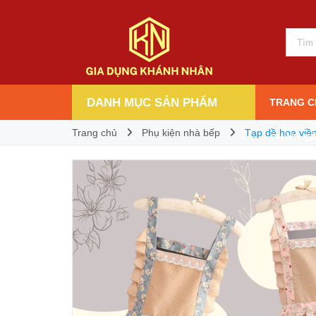
Tạp dề hoa viền bèo siêu đáng yêu
32.000₫
Giá bán:
DANH MỤC SẢN PHẨM
TRANG C
Trang chủ
Phụ kiện nhà bếp
Tạp dề hoa viề
CHÍNH S