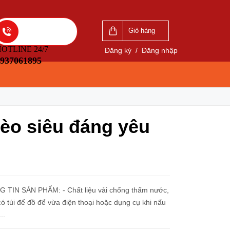
VẤN
LIÊN HỆ ĐẶT HÀNG
5
0937061895
Giỏ hàng
OTLINE 24/7
Đăng ký
/
Đăng nhập
937061895
bèo siêu đáng yêu
t liệu vải chống thấm nước,
ó túi để đồ để vừa điện thoại hoặc dụng cụ khi nấu
..