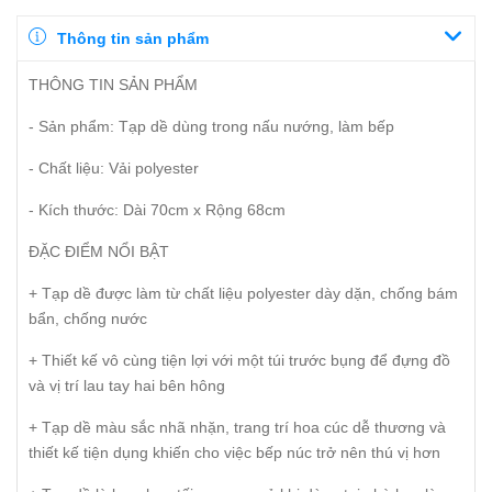
Thông tin sản phẩm
THÔNG TIN SẢN PHẨM
- Sản phẩm: Tạp dề dùng trong nấu nướng, làm bếp
- Chất liệu: Vải polyester
- Kích thước: Dài 70cm x Rộng 68cm
ĐẶC ĐIỂM NỔI BẬT
+ Tạp dề được làm từ chất liệu polyester dày dặn, chống bám
bẩn, chống nước
+ Thiết kế vô cùng tiện lợi với một túi trước bụng để đựng đồ
và vị trí lau tay hai bên hông
+ Tạp dề màu sắc nhã nhặn, trang trí hoa cúc dễ thương và
thiết kế tiện dụng khiến cho việc bếp núc trở nên thú vị hơn