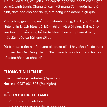
TP. Hồ Chí Minh, chuyên cung cấp đa dạng sản phẩm chất lượng
với giá cạnh tranh. Chúng tôi cam kết mang đến nguồn hàng ổn
định, đảm bảo cho các đại lý, cửa hàng kinh doanh hiệu quả.
Với dịch vụ giao hàng miễn phí, nhanh chóng, Gia Dụng Khánh
Nhân giúp khách hàng tiết kiệm chi phí và thời gian. Đội ngũ tư
vấn tận tâm, sẵn sàng hỗ trợ từ khâu chọn sản phẩm đến hậu
mãi, đảm bảo sự hài lòng tối đa.
Dù bạn đang tìm nguồn hàng gia dụng giá sỉ hay cần đối tác cung
ứng lâu dài, Gia Dụng Khánh Nhân luôn là lựa chọn đáng tin cậy
để đồng hành và phát triển.
THÔNG TIN LIÊN HỆ
Email:
giadungkhanhnhan@gmail.com
Hotline:
0937 061 895
(Ms.Ngân)
HỖ TRỢ KHÁCH HÀNG
Chính sách thanh toán
Chính sách vận chuyển và giao nhận