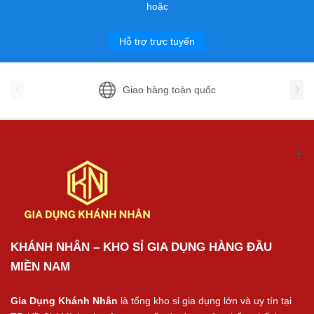
hoặc
Hỗ trợ trực tuyến
Giao hàng toàn quốc
KHÁNH NHÂN – KHO SỈ GIA DỤNG HÀNG ĐẦU
MIỀN NAM
Gia Dụng Khánh Nhân
là tổng kho sỉ gia dụng lớn và uy tín tại