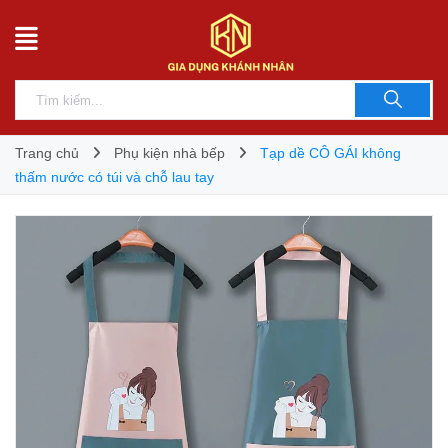
Trang chủ
Phụ kiện nhà bếp
Tạp dề CÔ GÁI không
thấm nước có túi và chỗ lau tay