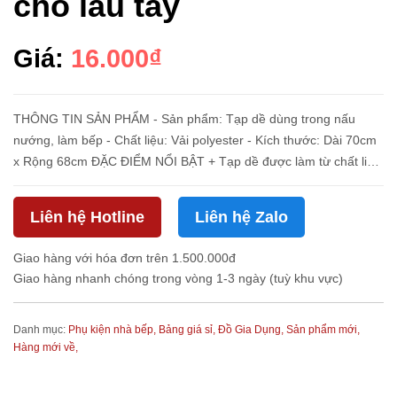
chỗ lau tay
Giá:
16.000₫
THÔNG TIN SẢN PHẨM - Sản phẩm: Tạp dề dùng trong nấu
nướng, làm bếp - Chất liệu: Vải polyester - Kích thước: Dài 70cm
x Rộng 68cm ĐẶC ĐIỂM NỔI BẬT + Tạp dề được làm từ chất liệu
polyester dày dặn, chống bám bẩn, chống nước + Thiết kế vô
cùng tiện ...
Liên hệ Hotline
Liên hệ Zalo
Giao hàng với hóa đơn trên 1.500.000đ
Giao hàng nhanh chóng trong vòng 1-3 ngày (tuỳ khu vực)
Danh mục:
Phụ kiện nhà bếp,
Bảng giá sỉ,
Đồ Gia Dụng,
Sản phẩm mới,
Hàng mới về,